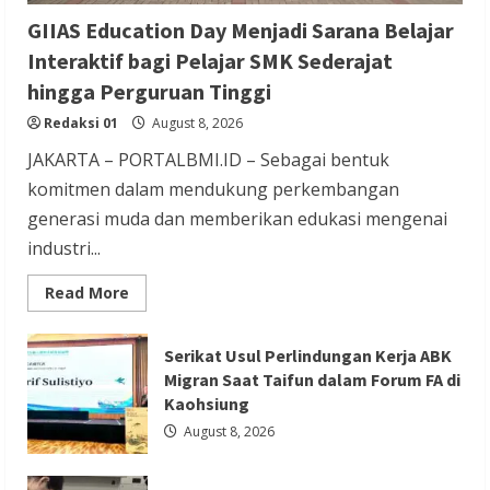
Berita Mancanegara
Berita Sosial dan Budaya
GIIAS Education Day Menjadi Sarana Belajar
Berita Trending
Interaktif bagi Pelajar SMK Sederajat
Pengacara Didakwa karena Tipu Tzu Chi
hingga Perguruan Tinggi
dengan Skema Pengadaan Vaksin Palsu
Redaksi 01
August 8, 2026
Redaksi 01
August 8, 2026
JAKARTA – PORTALBMI.ID – Sebagai bentuk
komitmen dalam mendukung perkembangan
generasi muda dan memberikan edukasi mengenai
industri...
Berita Nasional
Berita Sosial dan Budaya
Read
Read More
more
Berita TNI/POLRI
about
GIIAS
Dianugerahi Anggota Kehormatan Tapak
Education
Serikat Usul Perlindungan Kerja ABK
Day
Migran Saat Taifun dalam Forum FA di
Suci, Kapolri Ajak Perkuat Sinergi Jaga
Menjadi
Sarana
Kaohsiung
Generasi Muda dan Negeri
Belajar
Interaktif
August 8, 2026
bagi
Redaksi 01
August 8, 2026
Pelajar
SMK