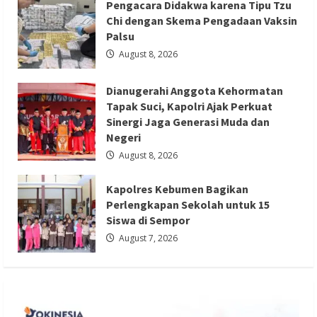
Sederajat
Pengacara Didakwa karena Tipu Tzu
hingga
Perguruan
Chi dengan Skema Pengadaan Vaksin
Tinggi
Palsu
August 8, 2026
Berita Nasional
Berita Pendidikan
Berita TNI/POLRI
Dianugerahi Anggota Kehormatan
Kapolres Kebumen Bagikan
Tapak Suci, Kapolri Ajak Perkuat
Perlengkapan Sekolah untuk 15 Siswa di
Sinergi Jaga Generasi Muda dan
Negeri
Sempor
August 8, 2026
Redaksi 01
August 7, 2026
Kapolres Kebumen Bagikan
Perlengkapan Sekolah untuk 15
Siswa di Sempor
August 7, 2026