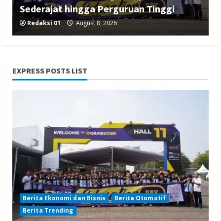
Sederajat hingga Perguruan Tinggi
Redaksi 01
August 8, 2026
EXPRESS POSTS LIST
Berita Ekonomi dan Bisnis
Berita Mancanegara
Berita Terbaru
Serikat Usul Perlindungan Kerja ABK
Migran Saat Taifun dalam Forum FA di
Kaohsiung
Redaksi 01
August 8, 2026
Berita Ekonomi dan Bisnis
Berita Otomotif
Berita Trending