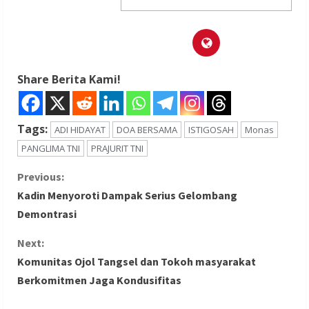
Share Berita Kami!
Tags:
ADI HIDAYAT
DOA BERSAMA
ISTIGOSAH
Monas
PANGLIMA TNI
PRAJURIT TNI
C
Previous:
Kadin Menyoroti Dampak Serius Gelombang
o
Demontrasi
n
Next:
Komunitas Ojol Tangsel dan Tokoh masyarakat
t
Berkomitmen Jaga Kondusifitas
i