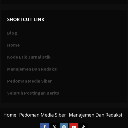
SHORTCUT LINK
Blog
Home
Kode Etik Jurnalistik
Manajemen Dan Redaksi
Pedoman Media Siber
Seluruh Postingan Berita
Home
Pedoman Media Siber
Manajemen Dan Redaksi
Facebook
X
Instagram
Youtube
Tiktok