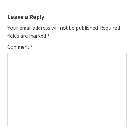
n
Leave a Reply
u
Your email address will not be published.
Required
e
fields are marked
*
R
Comment
*
e
a
d
i
n
g