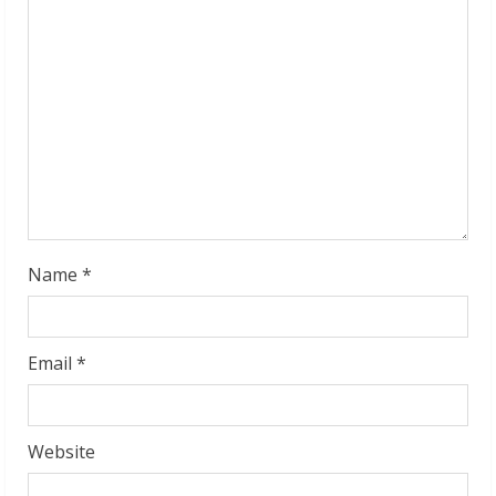
a
d
i
n
g
Name
*
Email
*
Website