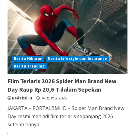
Berita Terbaru
Gubernur Banten Andra Soni Tata
Kawasan Zona Industri Serang Barat
Redaksi 01
August 6, 2026
Berita Hiburan
Berita Lifestyle dan Insurance
Berita Trending
Berita Agama
Berita Nasional
Berita TNI/POLRI
Berita Trending
Film Terlaris 2026 Spider Man Brand New
Kapolres Tangsel Hadiri Perayaan HUT
Day Raup Rp 20,6 T dalam Sepekan
Vihara Boen Hay Bio, Perkuat Sinergitas
Redaksi 01
August 6, 2026
TNI-POLRI dengan Tokoh Agama
JAKARTA – PORTALBMI.ID – Spider Man Brand New
Redaksi 01
August 6, 2026
Day resmi menjadi film terlaris sepanjang 2026
setelah hanya...