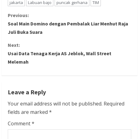
jakarta
Labuan bajo
puncak gerhana
TIM
C
Previous:
Soal Main Domino dengan Pembalak Liar Menhut Raja
o
Juli Buka Suara
n
Next:
Usai Data Tenaga Kerja AS Jeblok, Wall Street
t
Melemah
i
n
Leave a Reply
u
Your email address will not be published.
Required
e
fields are marked
*
R
Comment
*
e