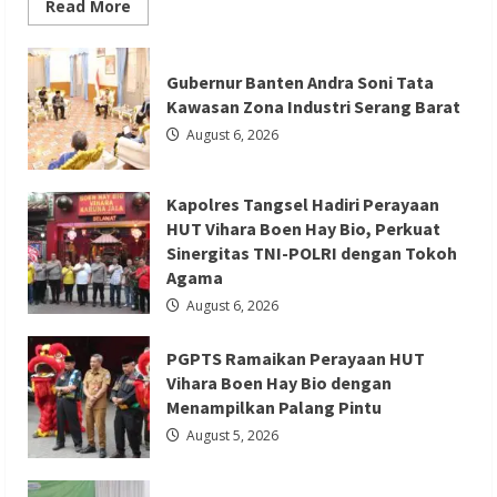
Read
Read More
more
about
Film
Berita Agama
Berita Nasional
Terlaris
Gubernur Banten Andra Soni Tata
2026
Berita Sosial dan Budaya
Berita Trending
Spider
Kawasan Zona Industri Serang Barat
Man
PGPTS Ramaikan Perayaan HUT Vihara
Brand
August 6, 2026
New
Boen Hay Bio dengan Menampilkan
Day
Raup
Palang Pintu
Rp
Kapolres Tangsel Hadiri Perayaan
20,6
T
Redaksi 01
August 5, 2026
HUT Vihara Boen Hay Bio, Perkuat
dalam
Sinergitas TNI-POLRI dengan Tokoh
Sepekan
Agama
August 6, 2026
PGPTS Ramaikan Perayaan HUT
Berita Ekonomi dan Bisnis
Berita Nasional
Vihara Boen Hay Bio dengan
Berita Trending
Menampilkan Palang Pintu
ASDP Terapkan Sterilisasi Pelabuhan
August 5, 2026
Merak dengan One Gate System,
Gapertip Kecewa Tak Dilibatkan