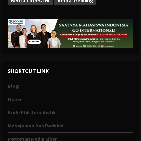
Berita TNI/POLRI
Berita Trending
SHORTCUT LINK
Blog
Home
Kode Etik Jurnalistik
Manajemen Dan Redaksi
Pedoman Media Siber