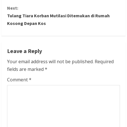
n
Next:
Tulang Tiara Korban Mutilasi Ditemukan di Rumah
t
Kosong Depan Kos
i
n
Leave a Reply
u
Your email address will not be published.
Required
e
fields are marked
*
R
Comment
*
e
a
d
i