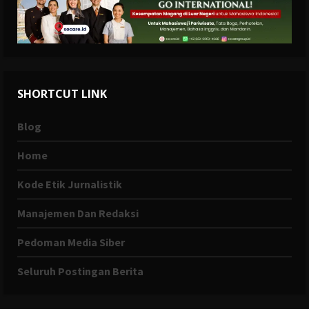
SHORTCUT LINK
Blog
Home
Kode Etik Jurnalistik
Manajemen Dan Redaksi
Pedoman Media Siber
Seluruh Postingan Berita