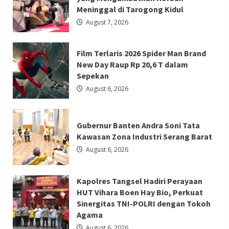
Sekolah
Meninggal di Tarogong Kidul
Gubernur Banten Andra Soni Tata
untuk
15
August 7, 2026
Kawasan Zona Industri Serang Barat
Siswa
di
Sempor
Redaksi 01
August 6, 2026
Film Terlaris 2026 Spider Man Brand
New Day Raup Rp 20,6 T dalam
Sepekan
August 6, 2026
Berita Agama
Berita Nasional
Berita TNI/POLRI
Berita Trending
Gubernur Banten Andra Soni Tata
Kawasan Zona Industri Serang Barat
Kapolres Tangsel Hadiri Perayaan HUT
August 6, 2026
Vihara Boen Hay Bio, Perkuat Sinergitas
TNI-POLRI dengan Tokoh Agama
Kapolres Tangsel Hadiri Perayaan
Redaksi 01
August 6, 2026
HUT Vihara Boen Hay Bio, Perkuat
Sinergitas TNI-POLRI dengan Tokoh
Agama
August 6, 2026