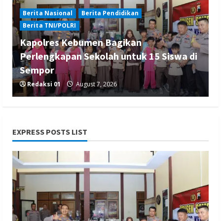
Berita Nasional
Berita Pendidikan
Berita TNI/POLRI
Kapolres Kebumen Bagikan
Perlengkapan Sekolah untuk 15 Siswa di
Sempor
Redaksi 01
August 7, 2026
EXPRESS POSTS LIST
Berita Hukum dan Kriminalitas
Berita Nasional
Berita TNI/POLRI
Penanganan Kasus Penganiayaan yang
Mengakibatkan Korban Meninggal di
Tarogong Kidul
Redaksi 01
August 7, 2026