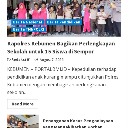
Berita Nasional
Berita Pendidikan
Berita TNI/POLRI
Berita Hiburan
Berita Lifestyle dan Insurance
Kapolres Kebumen Bagikan Perlengkapan
Berita Trending
Sekolah untuk 15 Siswa di Sempor
Film Terlaris 2026 Spider Man Brand New
Redaksi 01
August 7, 2026
Day Raup Rp 20,6 T dalam Sepekan
KEBUMEN – PORTALBMI.ID – Kepedulian terhadap
Redaksi 01
August 6, 2026
pendidikan anak kurang mampu ditunjukkan Polres
Kebumen dengan membagikan perlengkapan
sekolah...
Read
Read More
more
about
Kapolres
Berita Ekonomi dan Bisnis
Berita Nasional
Kebumen
Penanganan Kasus Penganiayaan
Bagikan
Berita Terbaru
yang Mengakibatkan Korban
Perlengkapan