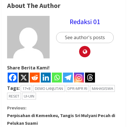
About The Author
Redaksi 01
See author's posts
Share Berita Kami!
Tags:
17+8
DEMO LANJUTAN
DPR-MPR RI
MAHASISWA
RESET
UI-UIN
C
Previous:
Perpisahan di Kemenkeu, Tangis Sri Mulyani Pecah di
o
Pelukan Suami