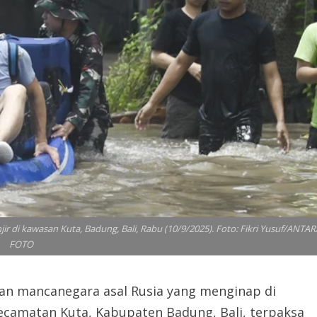
 di kawasan Kuta, Badung, Bali, Rabu (10/9/2025). Foto: Fikri Yusuf/ANTAR
FOTO
an mancanegara asal Rusia yang menginap di
Kecamatan Kuta, Kabupaten Badung, Bali, terpaksa