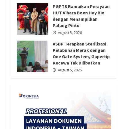
August 6, 2026
Redaksi 01
August 5, 2026
PGPTS Ramaikan Perayaan
HUT Vihara Boen Hay Bio
dengan Menampilkan
Palang Pintu
August 5, 2026
ASDP Terapkan Sterilisasi
Pelabuhan Merak dengan
One Gate System, Gapertip
Kecewa Tak Dilibatkan
August 5, 2026