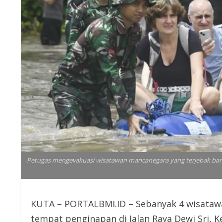
Petugas mengevakuasi wisatawan mancanegara yang terjebak banjir
KUTA – PORTALBMI.ID – Sebanyak 4 wisataw
tempat penginapan di Jalan Raya Dewi Sri, 