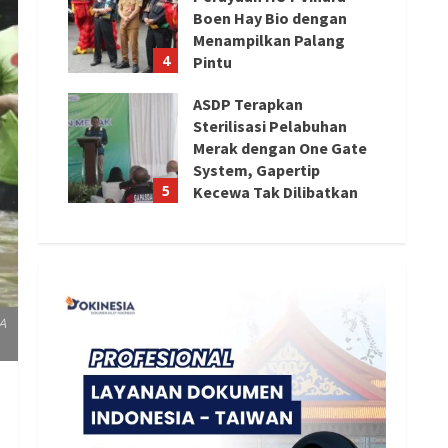
Boen Hay Bio dengan
Menampilkan Palang
4
Pintu
August 5, 2026
ASDP Terapkan
Sterilisasi Pelabuhan
Merak dengan One Gate
System, Gapertip
5
Kecewa Tak Dilibatkan
August 5, 2026
A