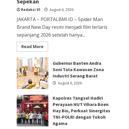
Sepekan
Redaksi 01
August 6, 2026
Redaksi 01
August 6, 2026
JAKARTA – PORTALBMI.ID – Spider Man
Berita Agama
Berita Nasional
Brand New Day resmi menjadi film terlaris
Berita Sosial dan Budaya
Berita Trending
sepanjang 2026 setelah hanya...
PGPTS Ramaikan Perayaan HUT
Read
Read More
Vihara Boen Hay Bio dengan
more
about
Menampilkan Palang Pintu
Film
Terlaris
Gubernur Banten Andra
2026
Redaksi 01
August 5, 2026
Soni Tata Kawasan Zona
Spider
Man
Industri Serang Barat
Brand
Berita Ekonomi dan Bisnis
New
August 6, 2026
Day
Berita Nasional
Berita Trending
Raup
Rp
ASDP Terapkan Sterilisasi
Kapolres Tangsel Hadiri
20,6
T
Perayaan HUT Vihara Boen
Pelabuhan Merak dengan One
dalam
Hay Bio, Perkuat Sinergitas
Sepekan
Gate System, Gapertip Kecewa
TNI-POLRI dengan Tokoh
Tak Dilibatkan
Agama