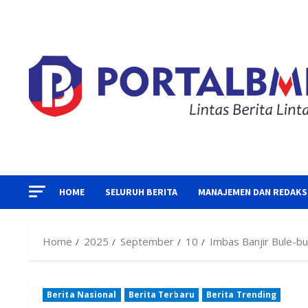
Skip
to
content
HOME
SELURUH BERITA
MANAJEMEN DAN REDAKS
Home
2025
September
10
Imbas Banjir Bule-bu
Berita Nasional
Berita Terbaru
Berita Trending