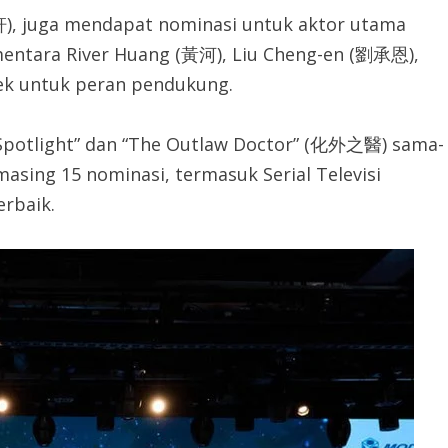
軒), juga mendapat nominasi untuk aktor utama
sementara River Huang (黃河), Liu Cheng-en (劉承恩),
ek untuk peran pendukung.
he Spotlight” dan “The Outlaw Doctor” (化外之醫) sama-
asing 15 nominasi, termasuk Serial Televisi
erbaik.