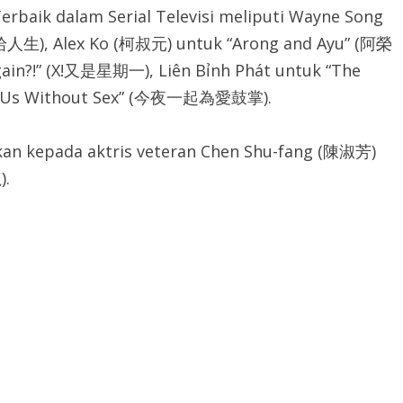
rbaik dalam Serial Televisi meliputi Wayne Song
·拾人生), Alex Ko (柯叔元) untuk “Arong and Ayu” (阿榮
in?!” (X!又是星期一), Liên Bỉnh Phát untuk “The
k “Us Without Sex” (今夜一起為愛鼓掌).
kan kepada aktris veteran Chen Shu-fang (陳淑芳)
).