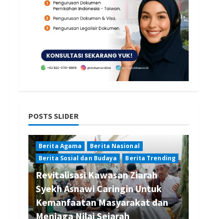
POSTS SLIDER
Berita Agama
Berita Nasional
Berita Sosial dan Budaya
Berita Trending
Revitalisasi Kawasan Ziarah
Syekh Asnawi Caringin Untuk
Kemanfaatan Masyarakat dan
Menjaga Nilai Sejarah