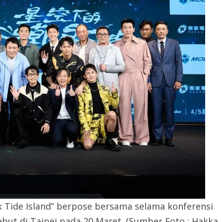
 Tide Island” berpose bersama selama konferensi
but di Taipei pada 20 Maret. (Sumber Foto : Hakka