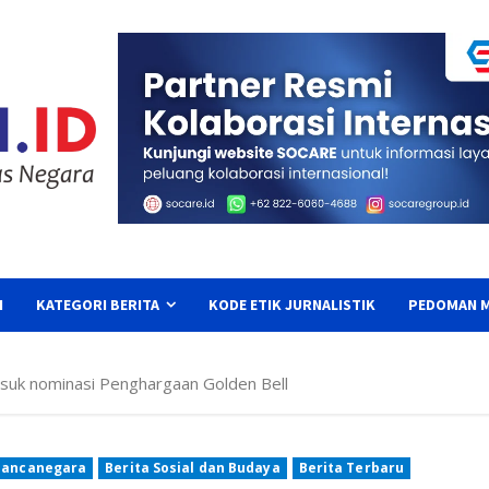
I
KATEGORI BERITA
KODE ETIK JURNALISTIK
PEDOMAN M
asuk nominasi Penghargaan Golden Bell
Mancanegara
Berita Sosial dan Budaya
Berita Terbaru