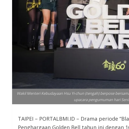
Wakil Menteri Kebudayaan Hsu Yi-chun (tengah) berpose bersam
upacara pengumuman hari Senin
TAIPEI – PORTALBMI.ID – Drama periode 
Penghargaan Golden Bell tahun ini dengan 16 