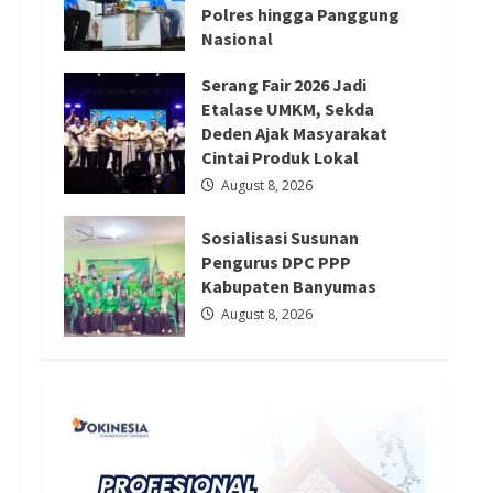
Redaksi 01
August 8, 2026
Polres hingga Panggung
Nasional
August 9, 2026
Serang Fair 2026 Jadi
Etalase UMKM, Sekda
Deden Ajak Masyarakat
Cintai Produk Lokal
August 8, 2026
Sosialisasi Susunan
Pengurus DPC PPP
Kabupaten Banyumas
August 8, 2026