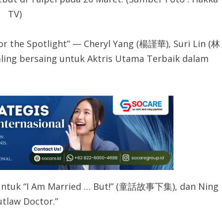
TV)
for the Spotlight” — Cheryl Yang (楊謹華), Suri Lin (林
ing bersaing untuk Aktris Utama Terbaik dalam
 untuk “I Am Married … But!” (童話故事下集), dan Ning
tlaw Doctor.”