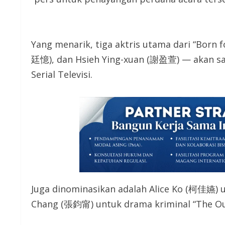
Yang menarik, tiga aktris utama dari “Born 
廷憶), dan Hsieh Ying-xuan (謝盈萱) — akan sal
Serial Televisi.
Juga dinominasikan adalah Alice Ko (柯佳嬿)
Chang (張鈞甯) untuk drama kriminal “The Ou