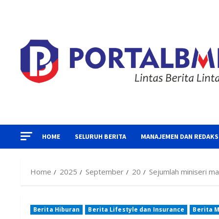
Skip
to
content
HOME
SELURUH BERITA
MANAJEMEN DAN REDAKS
Home
2025
September
20
Sejumlah miniseri m
Berita Hiburan
Berita Lifestyle dan Insurance
Berita 