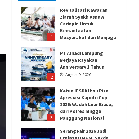
Revitalisasi Kawasan
Ziarah Syekh Asnawi
Caringin Untuk
Kemanfaatan
1
Masyarakat dan Menjaga
Nilai Sejarah
August 9, 2026
PT Alhadi Lampung
Berjaya Rayakan
Anniversary 1 Tahun
August 9, 2026
2
Ketua IESPA Ibnu Riza
Apresiasi Kapolri Cup
2026: Wadah Luar Biasa,
dari Polres hingga
3
Panggung Nasional
August 9, 2026
Serang Fair 2026 Jadi
Etalase UMKM, Sekda