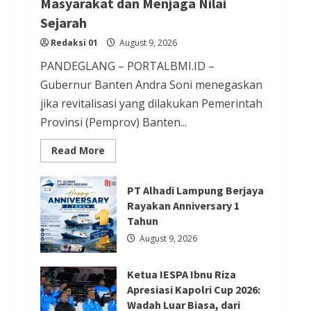
Masyarakat dan Menjaga Nilai
Redaksi 01
August 9, 2026
Sejarah
Redaksi 01
August 9, 2026
Berita Ekonomi dan Bisnis
PANDEGLANG – PORTALBMI.ID –
Berita Nasional
Berita Trending
Gubernur Banten Andra Soni menegaskan
Serang Fair 2026 Jadi Etalase
jika revitalisasi yang dilakukan Pemerintah
Provinsi (Pemprov) Banten...
UMKM, Sekda Deden Ajak
Masyarakat Cintai Produk Lokal
Read
Read More
more
Redaksi 01
August 8, 2026
about
Revitalisasi
Kawasan
PT Alhadi Lampung Berjaya
Ziarah
Rayakan Anniversary 1
Syekh
Asnawi
Tahun
Caringin
Berita Nasional
Berita Politik
Untuk
August 9, 2026
Kemanfaatan
Berita Terbaru
Masyarakat
dan
Sosialisasi Susunan Pengurus
Ketua IESPA Ibnu Riza
Menjaga
Nilai
Apresiasi Kapolri Cup 2026:
DPC PPP Kabupaten Banyumas
Sejarah
Wadah Luar Biasa, dari