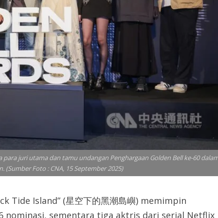
a para juri utama dan tamu undangan Penghargaan Golden Bell ke-60 dala
. (Sumber Foto : CNA, 15 September 2025)
“Black Tide Island” (星空下的黑潮島嶼) memimpin
nominasi, sementara tiga aktris dari serial Netflix