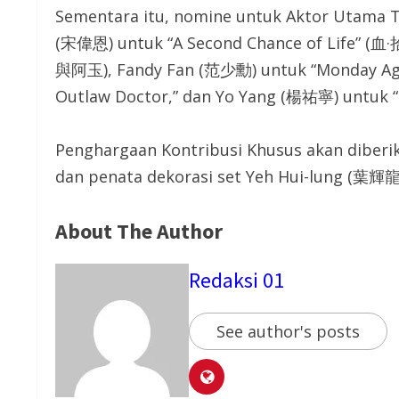
Sementara itu, nomine untuk Aktor Utama Te
(宋偉恩) untuk “A Second Chance of Life” (血
與阿玉), Fandy Fan (范少勳) untuk “Monday Aga
Outlaw Doctor,” dan Yo Yang (楊祐寧) untu
Penghargaan Kontribusi Khusus akan diberi
dan penata dekorasi set Yeh Hui-lung (葉輝龍
About The Author
Redaksi 01
See author's posts