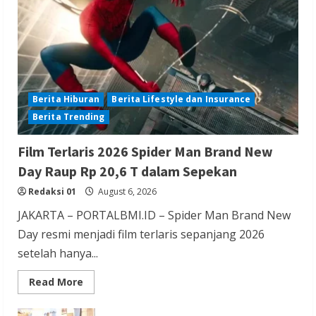
Kawasan Zona Industri Serang Barat
Redaksi 01
August 6, 2026
Berita Hiburan
Berita Lifestyle dan Insurance
Berita Trending
Berita Agama
Berita Nasional
Berita TNI/POLRI
Berita Trending
Film Terlaris 2026 Spider Man Brand New
Kapolres Tangsel Hadiri Perayaan HUT
Day Raup Rp 20,6 T dalam Sepekan
Vihara Boen Hay Bio, Perkuat Sinergitas
Redaksi 01
August 6, 2026
TNI-POLRI dengan Tokoh Agama
JAKARTA – PORTALBMI.ID – Spider Man Brand New
Redaksi 01
August 6, 2026
Day resmi menjadi film terlaris sepanjang 2026
setelah hanya...
Read
Read More
more
about
Film