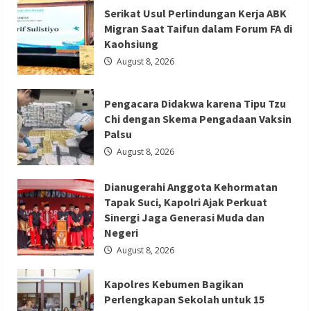
GIIAS
Dianugerahi Anggota Kehormatan Tapak
Education
Serikat Usul Perlindungan Kerja ABK
Day
Migran Saat Taifun dalam Forum FA di
Suci, Kapolri Ajak Perkuat Sinergi Jaga
Menjadi
Sarana
Kaohsiung
Generasi Muda dan Negeri
Belajar
Interaktif
August 8, 2026
bagi
Redaksi 01
August 8, 2026
Pelajar
SMK
Sederajat
Pengacara Didakwa karena Tipu Tzu
hingga
Perguruan
Chi dengan Skema Pengadaan Vaksin
Tinggi
Palsu
August 8, 2026
Berita Nasional
Berita Pendidikan
Berita TNI/POLRI
Dianugerahi Anggota Kehormatan
Kapolres Kebumen Bagikan
Tapak Suci, Kapolri Ajak Perkuat
Perlengkapan Sekolah untuk 15 Siswa di
Sinergi Jaga Generasi Muda dan
Negeri
Sempor
August 8, 2026
Redaksi 01
August 7, 2026
Kapolres Kebumen Bagikan
Perlengkapan Sekolah untuk 15