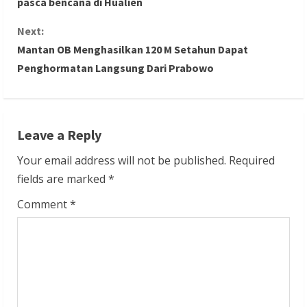
pasca bencana di Hualien
n
Next:
Mantan OB Menghasilkan 120 M Setahun Dapat
t
Penghormatan Langsung Dari Prabowo
i
n
Leave a Reply
u
Your email address will not be published.
Required
e
fields are marked
*
R
Comment
*
e
a
d