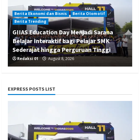
Berita Ekonomi dan Bisnis
Berita Otomotif
Berita Trending
GIIAS Education Day Menjadi Sarana
Belajar Interaktif bagi Pelajar SMK
Sederajat hingga Perguruan Tinggi
Redaksi 01
August 8, 2026
EXPRESS POSTS LIST
Berita Ekonomi dan Bisnis
Berita Mancanegara
Berita Terbaru
Serikat Usul Perlindungan Kerja ABK
Migran Saat Taifun dalam Forum FA di
Kaohsiung