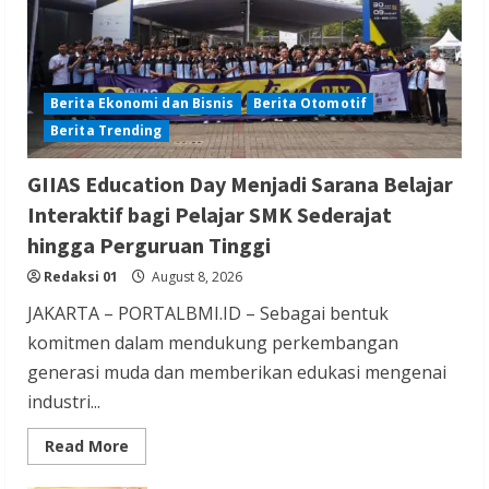
Redaksi 01
August 8, 2026
Berita Ekonomi dan Bisnis
Berita Otomotif
Berita Trending
Berita Mancanegara
Berita Sosial dan Budaya
GIIAS Education Day Menjadi Sarana Belajar
Berita Trending
Interaktif bagi Pelajar SMK Sederajat
Pengacara Didakwa karena Tipu Tzu Chi
hingga Perguruan Tinggi
dengan Skema Pengadaan Vaksin Palsu
Redaksi 01
August 8, 2026
Redaksi 01
August 8, 2026
JAKARTA – PORTALBMI.ID – Sebagai bentuk
komitmen dalam mendukung perkembangan
generasi muda dan memberikan edukasi mengenai
industri...
Berita Nasional
Berita Sosial dan Budaya
Read
Read More
more
Berita TNI/POLRI
about