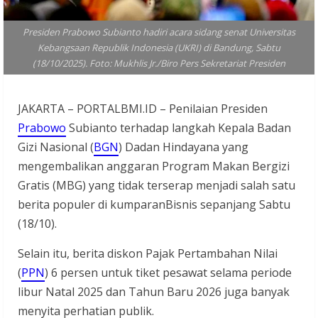
Presiden Prabowo Subianto hadiri acara sidang senat Universitas
Kebangsaan Republik Indonesia (UKRI) di Bandung, Sabtu
(18/10/2025). Foto: Mukhlis Jr./Biro Pers Sekretariat Presiden
JAKARTA – PORTALBMI.ID – Penilaian Presiden
Prabowo
Subianto terhadap langkah Kepala Badan
Gizi Nasional (
BGN
) Dadan Hindayana yang
mengembalikan anggaran Program Makan Bergizi
Gratis (MBG) yang tidak terserap menjadi salah satu
berita populer di kumparanBisnis sepanjang Sabtu
(18/10).
Selain itu, berita diskon Pajak Pertambahan Nilai
(
PPN
) 6 persen untuk tiket pesawat selama periode
libur Natal 2025 dan Tahun Baru 2026 juga banyak
menyita perhatian publik.