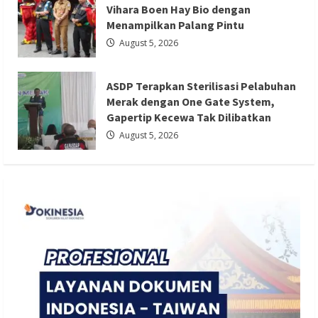
Vihara Boen Hay Bio dengan
Berita Trending
Menampilkan Palang Pintu
ASDP Terapkan Sterilisasi Pelabuhan
August 5, 2026
Merak dengan One Gate System,
Gapertip Kecewa Tak Dilibatkan
ASDP Terapkan Sterilisasi Pelabuhan
Redaksi 01
August 5, 2026
Merak dengan One Gate System,
Gapertip Kecewa Tak Dilibatkan
August 5, 2026