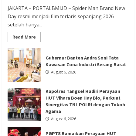
TNI-POLRI dengan Tokoh Agama
JAKARTA – PORTALBMI.ID – Spider Man Brand New
Redaksi 01
August 6, 2026
Day resmi menjadi film terlaris sepanjang 2026
setelah hanya...
Read
Read More
more
about
Film
Berita Agama
Berita Nasional
Terlaris
Gubernur Banten Andra Soni Tata
2026
Berita Sosial dan Budaya
Berita Trending
Spider
Kawasan Zona Industri Serang Barat
Man
PGPTS Ramaikan Perayaan HUT Vihara
Brand
August 6, 2026
New
Boen Hay Bio dengan Menampilkan
Day
Raup
Palang Pintu
Rp
Kapolres Tangsel Hadiri Perayaan
20,6
T
Redaksi 01
August 5, 2026
HUT Vihara Boen Hay Bio, Perkuat
dalam
Sinergitas TNI-POLRI dengan Tokoh
Sepekan
Agama
August 6, 2026
PGPTS Ramaikan Perayaan HUT
Berita Ekonomi dan Bisnis
Berita Nasional