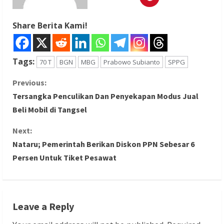
Share Berita Kami!
Tags:
70 T
BGN
MBG
Prabowo Subianto
SPPG
C
Previous:
Tersangka Penculikan Dan Penyekapan Modus Jual
o
Beli Mobil di Tangsel
n
Next:
Nataru; Pemerintah Berikan Diskon PPN Sebesar 6
t
Persen Untuk Tiket Pesawat
i
n
Leave a Reply
u