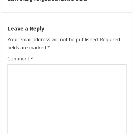
i
n
Leave a Reply
u
Your email address will not be published.
Required
e
fields are marked
*
R
Comment
*
e
a
d
i
n
g