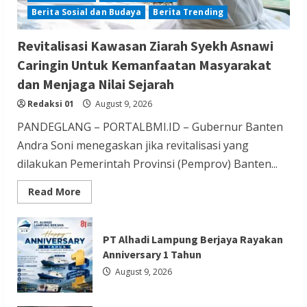
Berita Sosial dan Budaya
Berita Trending
Berita Nasional
Berita Olahraga
Berita TNI/POLRI
Revitalisasi Kawasan Ziarah Syekh Asnawi
Ketua IESPA Ibnu Riza Apresiasi Kapolri
Caringin Untuk Kemanfaatan Masyarakat
Cup 2026: Wadah Luar Biasa, dari Polres
dan Menjaga Nilai Sejarah
hingga Panggung Nasional
Redaksi 01
August 9, 2026
Redaksi 01
August 9, 2026
PANDEGLANG – PORTALBMI.ID – Gubernur Banten
Andra Soni menegaskan jika revitalisasi yang
dilakukan Pemerintah Provinsi (Pemprov) Banten...
Read
Read More
more
Berita Ekonomi dan Bisnis
Berita Nasional
about
Revitalisasi
Berita Trending
Kawasan
PT Alhadi Lampung Berjaya Rayakan
Ziarah
Serang Fair 2026 Jadi Etalase UMKM,
Syekh
Anniversary 1 Tahun
Asnawi
Sekda Deden Ajak Masyarakat Cintai
Caringin
August 9, 2026
Untuk
Produk Lokal
Kemanfaatan
Masyarakat
dan
Redaksi 01
August 8, 2026