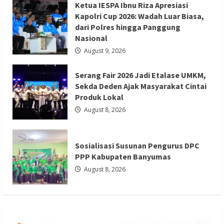
Ketua IESPA Ibnu Riza Apresiasi
Menjaga
Nilai
Kapolri Cup 2026: Wadah Luar Biasa,
Sejarah
dari Polres hingga Panggung
Nasional
August 9, 2026
Serang Fair 2026 Jadi Etalase UMKM,
Sekda Deden Ajak Masyarakat Cintai
Berita Nasional
Berita Politik
Berita Terbaru
Produk Lokal
Sosialisasi Susunan Pengurus DPC PPP
August 8, 2026
Kabupaten Banyumas
Redaksi 01
August 8, 2026
Sosialisasi Susunan Pengurus DPC
PPP Kabupaten Banyumas
August 8, 2026