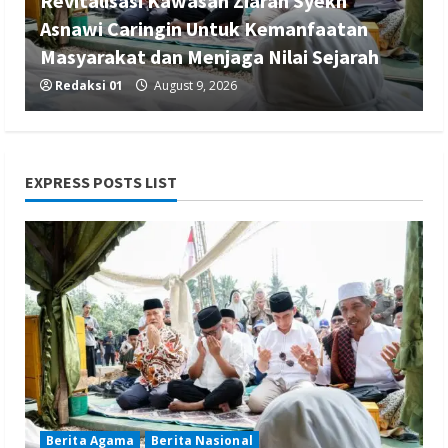
Revitalisasi Kawasan Ziarah Syekh
Asnawi Caringin Untuk Kemanfaatan
Masyarakat dan Menjaga Nilai Sejarah
Redaksi 01
August 9, 2026
EXPRESS POSTS LIST
Berita Ekonomi dan Bisnis
Berita Nasional
Berita Trending
PT Alhadi Lampung Berjaya Rayakan
Anniversary 1 Tahun
Redaksi 01
August 9, 2026
Berita Agama
Berita Nasional