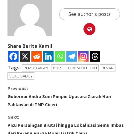
See author's posts
Share Berita Kami!
Tags:
PEMBEGALAN
POLSEK CEMPAKA PUTIH
REVAN
SUKU BADUY
C
Previous:
Gubernur Andra Soni Pimpin Upacara Ziarah Hari
o
Pahlawan di TMP Ciceri
n
Next:
Picu Persaingan Brutal hingga Lokalisasi Semu Imbas
t
dari Perang Harga Mobil Listrik China