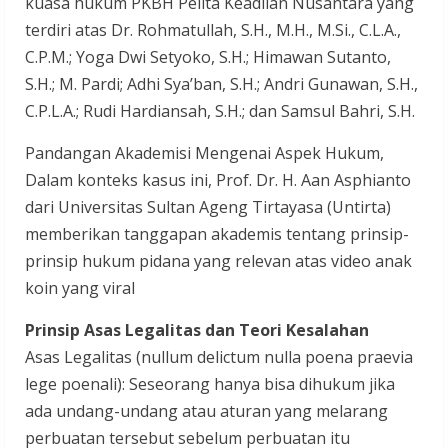
kuasa hukum PKBH Pelita Keadilan Nusantara yang
terdiri atas Dr. Rohmatullah, S.H., M.H., M.Si., C.L.A.,
C.P.M.; Yoga Dwi Setyoko, S.H.; Himawan Sutanto,
S.H.; M. Pardi; Adhi Sya’ban, S.H.; Andri Gunawan, S.H.,
C.P.L.A.; Rudi Hardiansah, S.H.; dan Samsul Bahri, S.H.
Pandangan Akademisi Mengenai Aspek Hukum,
Dalam konteks kasus ini, Prof. Dr. H. Aan Asphianto
dari Universitas Sultan Ageng Tirtayasa (Untirta)
memberikan tanggapan akademis tentang prinsip-
prinsip hukum pidana yang relevan atas video anak
koin yang viral
Prinsip Asas Legalitas dan Teori Kesalahan
Asas Legalitas (nullum delictum nulla poena praevia
lege poenali): Seseorang hanya bisa dihukum jika
ada undang-undang atau aturan yang melarang
perbuatan tersebut sebelum perbuatan itu