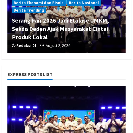
Berita Ekonomi dan Bisnis
Berita Nasional
Berita Trending
Serang Fair 2026 Jadi Etalase UMKM,
Sekda Deden Ajak Masyarakat Cintai
Produk Lokal
Redaksi 01
August 8, 2026
EXPRESS POSTS LIST
Berita Nasional
Berita Politik
Berita Terbaru
Sosialisasi Susunan Pengurus DPC PPP
Kabupaten Banyumas
Redaksi 01
August 8, 2026