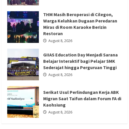
Belajar Interaktif bagi Pelajar SMK
Deden
Ajak
Sederajat hingga Perguruan Tinggi
Masyarakat
THM Masih Beroperasi di Cilegon,
Cintai
Produk
Redaksi 01
August 8, 2026
Warga Keluhkan Dugaan Peredaran
Lokal
Miras di Room Karaoke Berizin
Restoran
August 8, 2026
GIIAS Education Day Menjadi Sarana
Berita Ekonomi dan Bisnis
Berita Mancanegara
Belajar Interaktif bagi Pelajar SMK
Berita Terbaru
Sederajat hingga Perguruan Tinggi
Serikat Usul Perlindungan Kerja ABK
August 8, 2026
Migran Saat Taifun dalam Forum FA di
Kaohsiung
Serikat Usul Perlindungan Kerja ABK
Redaksi 01
August 8, 2026
Migran Saat Taifun dalam Forum FA di
Kaohsiung
August 8, 2026