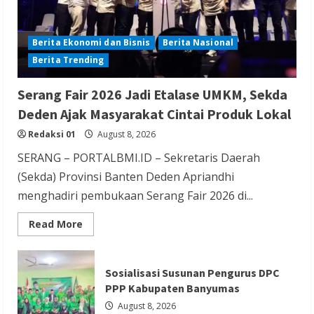
Berita Ekonomi dan Bisnis
Berita Nasional
Berita Trending
Berita Hiburan
Berita Lifestyle dan Insurance
Berita Terbaru
Serang Fair 2026 Jadi Etalase UMKM, Sekda
THM Masih Beroperasi di Cilegon, Warga
Deden Ajak Masyarakat Cintai Produk Lokal
Keluhkan Dugaan Peredaran Miras di
Redaksi 01
August 8, 2026
Room Karaoke Berizin Restoran
SERANG – PORTALBMI.ID – Sekretaris Daerah
Redaksi 01
August 8, 2026
(Sekda) Provinsi Banten Deden Apriandhi
menghadiri pembukaan Serang Fair 2026 di...
Read
Read More
more
about
Serang
Berita Ekonomi dan Bisnis
Berita Otomotif
Fair
Sosialisasi Susunan Pengurus DPC
2026
Berita Trending
Jadi
PPP Kabupaten Banyumas
Etalase
GIIAS Education Day Menjadi Sarana
UMKM,
August 8, 2026
Sekda