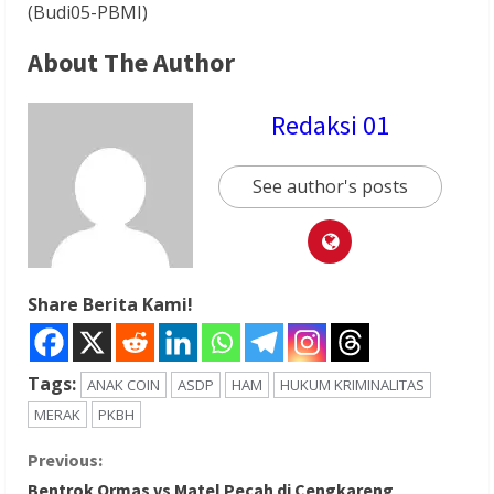
(Budi05-PBMI)
About The Author
Redaksi 01
See author's posts
Share Berita Kami!
Tags:
ANAK COIN
ASDP
HAM
HUKUM KRIMINALITAS
MERAK
PKBH
C
Previous:
Bentrok Ormas vs Matel Pecah di Cengkareng