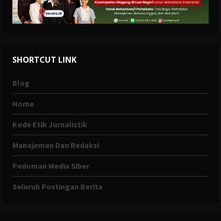
SHORTCUT LINK
Blog
Home
Kode Etik Jurnalistik
Manajemen Dan Redaksi
Pedoman Media Siber
Seluruh Postingan Berita