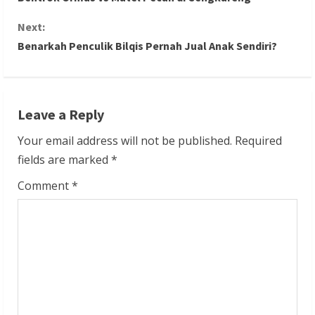
o
Next:
n
Benarkah Penculik Bilqis Pernah Jual Anak Sendiri?
t
i
Leave a Reply
n
Your email address will not be published.
Required
u
fields are marked
*
e
Comment
*
R
e
a
d