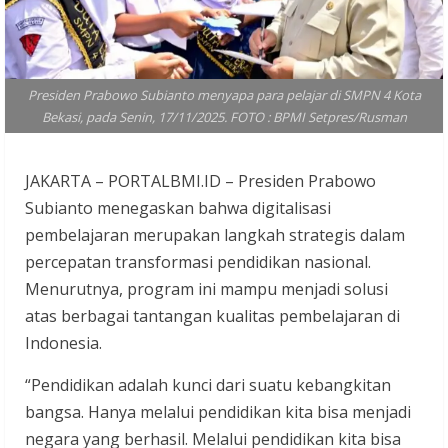
Presiden Prabowo Subianto menyapa para pelajar di SMPN 4 Kota
Bekasi, pada Senin, 17/11/2025. FOTO : BPMI Setpres/Rusman
JAKARTA – PORTALBMI.ID – Presiden Prabowo
Subianto menegaskan bahwa digitalisasi
pembelajaran merupakan langkah strategis dalam
percepatan transformasi pendidikan nasional.
Menurutnya, program ini mampu menjadi solusi
atas berbagai tantangan kualitas pembelajaran di
Indonesia.
“Pendidikan adalah kunci dari suatu kebangkitan
bangsa. Hanya melalui pendidikan kita bisa menjadi
negara yang berhasil. Melalui pendidikan kita bisa