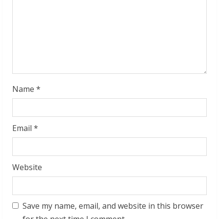
d
i
n
g
Name
*
Email
*
Website
Save my name, email, and website in this browser
for the next time I comment.