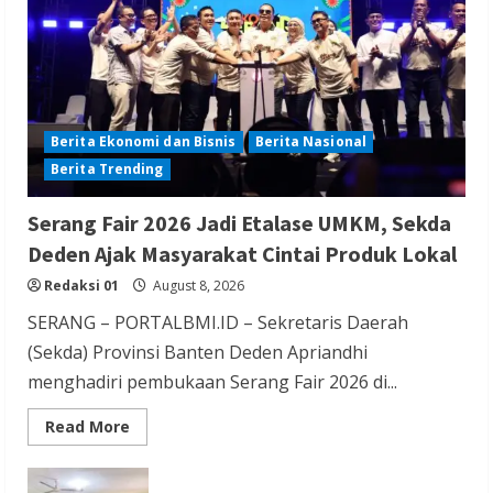
Kabupaten Banyumas
Redaksi 01
August 8, 2026
Berita Ekonomi dan Bisnis
Berita Nasional
Berita Trending
Berita Hiburan
Berita Lifestyle dan Insurance
Berita Terbaru
Serang Fair 2026 Jadi Etalase UMKM, Sekda
THM Masih Beroperasi di Cilegon, Warga
Deden Ajak Masyarakat Cintai Produk Lokal
Keluhkan Dugaan Peredaran Miras di
Redaksi 01
August 8, 2026
Room Karaoke Berizin Restoran
SERANG – PORTALBMI.ID – Sekretaris Daerah
Redaksi 01
August 8, 2026
(Sekda) Provinsi Banten Deden Apriandhi
menghadiri pembukaan Serang Fair 2026 di...
Read
Read More
more
about
Serang
Berita Ekonomi dan Bisnis
Berita Otomotif
Fair