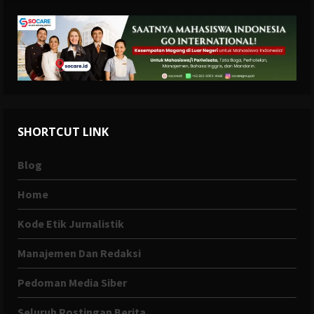
SHORTCUT LINK
Blog
Home
Kode Etik Jurnalistik
Manajemen Dan Redaksi
Pedoman Media Siber
Seluruh Postingan Berita