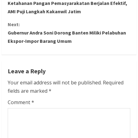
Ketahanan Pangan Pemasyarakatan Berjalan Efektif,
o
AMI Puji Langkah Kakanwil Jatim
n
Next:
Gubernur Andra Soni Dorong Banten Miliki Pelabuhan
t
Ekspor-Impor Barang Umum
i
n
Leave a Reply
u
Your email address will not be published.
Required
e
fields are marked
*
R
Comment
*
e
a