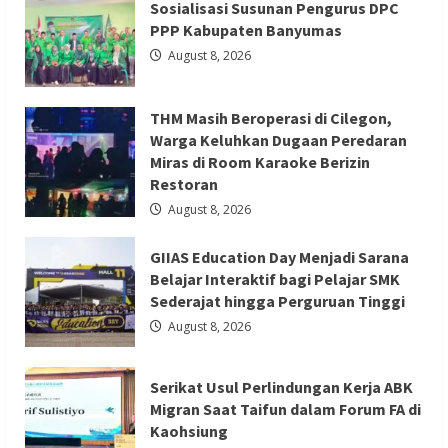
Sosialisasi Susunan Pengurus DPC
2026
Berita Trending
Jadi
PPP Kabupaten Banyumas
Etalase
GIIAS Education Day Menjadi Sarana
UMKM,
August 8, 2026
Sekda
Belajar Interaktif bagi Pelajar SMK
Deden
Ajak
Sederajat hingga Perguruan Tinggi
Masyarakat
THM Masih Beroperasi di Cilegon,
Cintai
Produk
Redaksi 01
August 8, 2026
Warga Keluhkan Dugaan Peredaran
Lokal
Miras di Room Karaoke Berizin
Restoran
August 8, 2026
GIIAS Education Day Menjadi Sarana
Berita Ekonomi dan Bisnis
Berita Mancanegara
Belajar Interaktif bagi Pelajar SMK
Berita Terbaru
Sederajat hingga Perguruan Tinggi
Serikat Usul Perlindungan Kerja ABK
August 8, 2026
Migran Saat Taifun dalam Forum FA di
Kaohsiung
Serikat Usul Perlindungan Kerja ABK
Redaksi 01
August 8, 2026
Migran Saat Taifun dalam Forum FA di
Kaohsiung