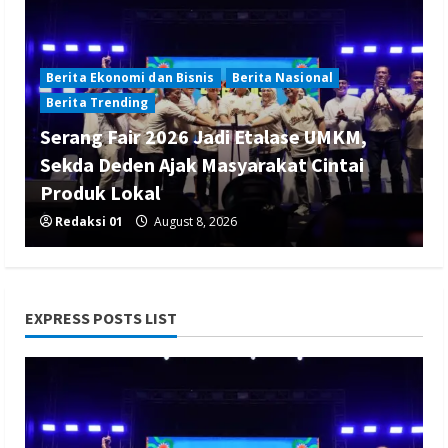
Berita Ekonomi dan Bisnis
Berita Nasional
Berita Trending
Serang Fair 2026 Jadi Etalase UMKM,
Sekda Deden Ajak Masyarakat Cintai
Produk Lokal
Redaksi 01
August 8, 2026
EXPRESS POSTS LIST
Berita Nasional
Berita Politik
Berita Terbaru
Sosialisasi Susunan Pengurus DPC PPP