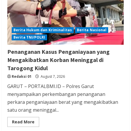
Redaksi 01
August 6, 2026
Berita Hukum dan Kriminalitas
Berita Nasional
Berita TNI/POLRI
Berita Ekonomi dan Bisnis
Berita Nasional
Penanganan Kasus Penganiayaan yang
Berita Terbaru
Mengakibatkan Korban Meninggal di
Gubernur Banten Andra Soni Tata
Tarogong Kidul
Kawasan Zona Industri Serang Barat
Redaksi 01
August 7, 2026
Redaksi 01
August 6, 2026
GARUT – PORTALBMI.ID – Polres Garut
menyampaikan perkembangan penanganan
perkara penganiayaan berat yang mengakibatkan
satu orang meninggal...
Berita Agama
Berita Nasional
Berita TNI/POLRI
Read
Read More
more
Berita Trending
about