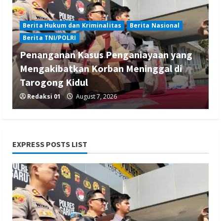
Berita Hukum dan Kriminalitas
Berita Nasional
Berita TNI/POLRI
Penanganan Kasus Penganiayaan yang
Mengakibatkan Korban Meninggal di
Tarogong Kidul
Redaksi 01
August 7, 2026
EXPRESS POSTS LIST
Berita Hiburan
Berita Lifestyle dan Insurance
Berita Trending
Film Terlaris 2026 Spider Man Brand New
Day Raup Rp 20,6 T dalam Sepekan