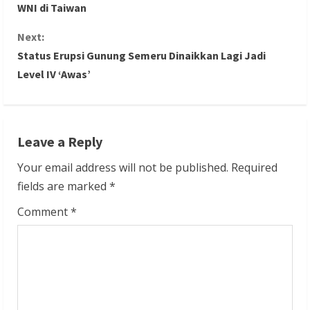
o
WNI di Taiwan
n
Next:
Status Erupsi Gunung Semeru Dinaikkan Lagi Jadi
t
Level IV ‘Awas’
i
n
Leave a Reply
u
Your email address will not be published.
Required
e
fields are marked
*
R
Comment
*
e
a
d