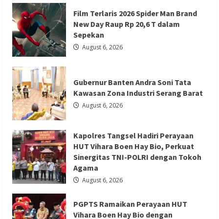
Penanganan
Kapolres Tangsel Hadiri Perayaan HUT
Kasus
Film Terlaris 2026 Spider Man Brand
Penganiayaan
New Day Raup Rp 20,6 T dalam
Vihara Boen Hay Bio, Perkuat Sinergitas
yang
Mengakibatkan
Sepekan
TNI-POLRI dengan Tokoh Agama
Korban
Meninggal
August 6, 2026
di
Redaksi 01
August 6, 2026
Tarogong
Kidul
Gubernur Banten Andra Soni Tata
Kawasan Zona Industri Serang Barat
August 6, 2026
Berita Agama
Berita Nasional
Berita Sosial dan Budaya
Berita Trending
Kapolres Tangsel Hadiri Perayaan
PGPTS Ramaikan Perayaan HUT Vihara
HUT Vihara Boen Hay Bio, Perkuat
Boen Hay Bio dengan Menampilkan
Sinergitas TNI-POLRI dengan Tokoh
Agama
Palang Pintu
August 6, 2026
Redaksi 01
August 5, 2026
PGPTS Ramaikan Perayaan HUT
Vihara Boen Hay Bio dengan