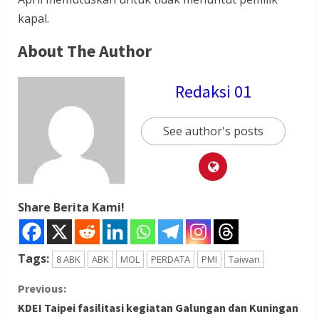
kapal.
About The Author
Redaksi 01
See author's posts
Share Berita Kami!
Tags:
8 ABK
ABK
MOL
PERDATA
PMI
Taiwan
C
Previous:
KDEI Taipei fasilitasi kegiatan Galungan dan Kuningan