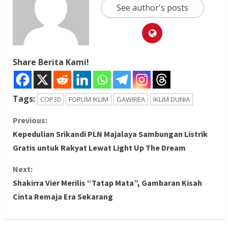
See author's posts
Share Berita Kami!
Tags:
COP30
FORUM IKLIM
GAWIREA
IKLIM DUNIA
C
Previous:
Kepedulian Srikandi PLN Majalaya Sambungan Listrik
o
Gratis untuk Rakyat Lewat Light Up The Dream
n
Next:
Shakirra Vier Merilis “Tatap Mata”, Gambaran Kisah
t
Cinta Remaja Era Sekarang
i