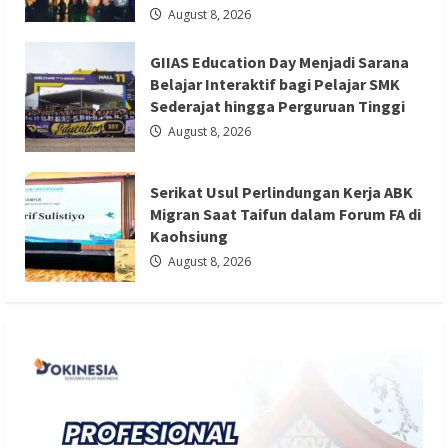
August 8, 2026
GIIAS Education Day Menjadi Sarana
Berita Ekonomi dan Bisnis
Berita Mancanegara
Belajar Interaktif bagi Pelajar SMK
Berita Terbaru
Sederajat hingga Perguruan Tinggi
Serikat Usul Perlindungan Kerja ABK
August 8, 2026
Migran Saat Taifun dalam Forum FA di
Kaohsiung
Serikat Usul Perlindungan Kerja ABK
Redaksi 01
August 8, 2026
Migran Saat Taifun dalam Forum FA di
Kaohsiung
August 8, 2026