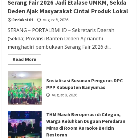
Serang Fair 2026 Jadi Etalase UMKM, Sekda
THM Masih Beroperasi di Cilegon, Warga
Deden Ajak Masyarakat Cintai Produk Lokal
Keluhkan Dugaan Peredaran Miras di
Redaksi 01
August 8, 2026
Room Karaoke Berizin Restoran
SERANG – PORTALBMI.ID – Sekretaris Daerah
Redaksi 01
August 8, 2026
(Sekda) Provinsi Banten Deden Apriandhi
menghadiri pembukaan Serang Fair 2026 di...
Read
Read More
more
about
Serang
Berita Ekonomi dan Bisnis
Berita Otomotif
Fair
Sosialisasi Susunan Pengurus DPC
2026
Berita Trending
Jadi
PPP Kabupaten Banyumas
Etalase
GIIAS Education Day Menjadi Sarana
UMKM,
August 8, 2026
Sekda
Belajar Interaktif bagi Pelajar SMK
Deden
Ajak
Sederajat hingga Perguruan Tinggi
Masyarakat
THM Masih Beroperasi di Cilegon,
Cintai
Produk
Redaksi 01
August 8, 2026
Warga Keluhkan Dugaan Peredaran
Lokal
Miras di Room Karaoke Berizin
Restoran