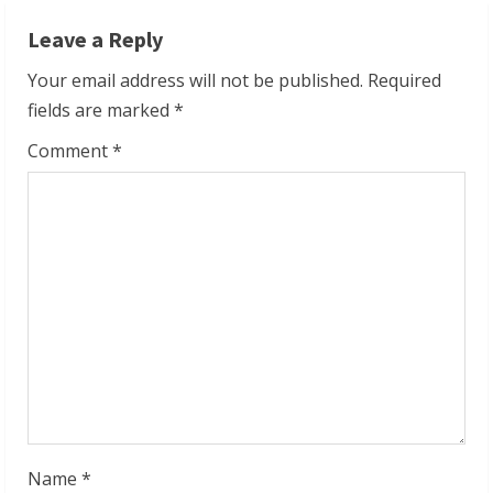
n
Leave a Reply
u
Your email address will not be published.
Required
e
fields are marked
*
R
Comment
*
e
a
d
i
n
g
Name
*