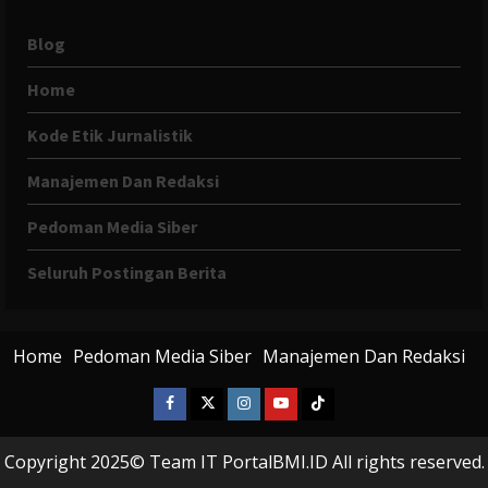
Blog
Home
Kode Etik Jurnalistik
Manajemen Dan Redaksi
Pedoman Media Siber
Seluruh Postingan Berita
Home
Pedoman Media Siber
Manajemen Dan Redaksi
Facebook
X
Instagram
Youtube
Tiktok
Twitter
Copyright 2025© Team IT PortalBMI.ID All rights reserved.