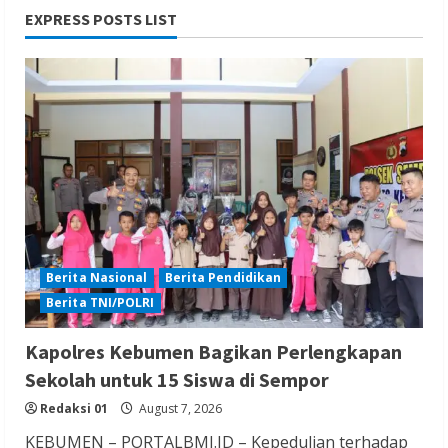
EXPRESS POSTS LIST
Berita Hukum dan Kriminalitas
Berita Nasional
Berita TNI/POLRI
Penanganan Kasus Penganiayaan yang
Mengakibatkan Korban Meninggal di
Tarogong Kidul
Redaksi 01
August 7, 2026
Berita Nasional
Berita Pendidikan
Berita TNI/POLRI
Berita Hiburan
Berita Lifestyle dan Insurance
Kapolres Kebumen Bagikan Perlengkapan
Berita Trending
Sekolah untuk 15 Siswa di Sempor
Film Terlaris 2026 Spider Man Brand New
Redaksi 01
August 7, 2026
Day Raup Rp 20,6 T dalam Sepekan
KEBUMEN – PORTALBMI.ID – Kepedulian terhadap