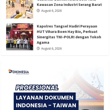
Kawasan Zona Industri Serang Barat
Kapolres Tangsel Hadiri Perayaan HUT
August 6, 2026
Vihara Boen Hay Bio, Perkuat Sinergitas
TNI-POLRI dengan Tokoh Agama
Kapolres Tangsel Hadiri Perayaan
Redaksi 01
August 6, 2026
HUT Vihara Boen Hay Bio, Perkuat
Sinergitas TNI-POLRI dengan Tokoh
Agama
August 6, 2026