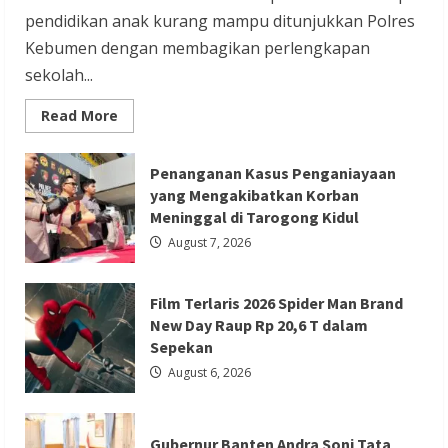
Redaksi 01
August 6, 2026
pendidikan anak kurang mampu ditunjukkan Polres
Kebumen dengan membagikan perlengkapan
sekolah...
Read
Read More
more
about
Kapolres
Berita Ekonomi dan Bisnis
Berita Nasional
Kebumen
Penanganan Kasus Penganiayaan
Bagikan
Berita Terbaru
yang Mengakibatkan Korban
Perlengkapan
Sekolah
Meninggal di Tarogong Kidul
Gubernur Banten Andra Soni Tata
untuk
15
August 7, 2026
Kawasan Zona Industri Serang Barat
Siswa
di
Sempor
Redaksi 01
August 6, 2026
Film Terlaris 2026 Spider Man Brand
New Day Raup Rp 20,6 T dalam
Sepekan
August 6, 2026
Berita Agama
Berita Nasional
Berita TNI/POLRI
Berita Trending
Gubernur Banten Andra Soni Tata