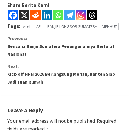
Share Berita Kami!
Tags:
Aceh
APL
BANJIR LONGSOR SUMATERA
MENHUT
C
Previous:
Bencana Banjir Sumatera Penanganannya Bertaraf
o
Nasional
n
Next:
Kick-off HPN 2026 Berlangsung Meriah, Banten Siap
t
Jadi Tuan Rumah
i
n
Leave a Reply
u
Your email address will not be published.
Required
e
fields are marked
*