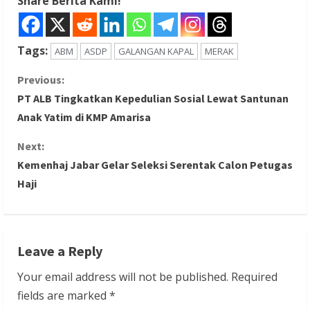
Share Berita Kami!
Tags:
ABM
ASDP
GALANGAN KAPAL
MERAK
C
Previous:
PT ALB Tingkatkan Kepedulian Sosial Lewat Santunan
o
Anak Yatim di KMP Amarisa
n
Next:
Kemenhaj Jabar Gelar Seleksi Serentak Calon Petugas
t
Haji
i
n
Leave a Reply
u
Your email address will not be published.
Required
e
fields are marked
*