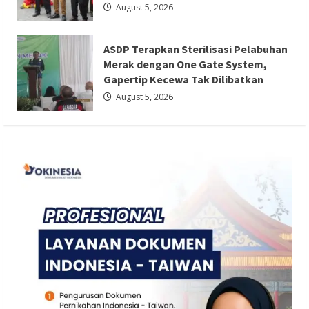
ASDP Terapkan Sterilisasi Pelabuhan
August 5, 2026
Merak dengan One Gate System,
Gapertip Kecewa Tak Dilibatkan
ASDP Terapkan Sterilisasi Pelabuhan
Redaksi 01
August 5, 2026
Merak dengan One Gate System,
Gapertip Kecewa Tak Dilibatkan
August 5, 2026