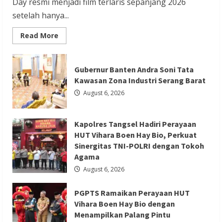
Day resmi menjadi film terlaris sepanjang 2026
setelah hanya...
Read
Read More
more
about
Film
Berita Agama
Berita Nasional
Terlaris
Gubernur Banten Andra Soni Tata
2026
Berita Sosial dan Budaya
Berita Trending
Spider
Kawasan Zona Industri Serang Barat
Man
PGPTS Ramaikan Perayaan HUT Vihara
Brand
August 6, 2026
New
Boen Hay Bio dengan Menampilkan
Day
Raup
Palang Pintu
Rp
Kapolres Tangsel Hadiri Perayaan
20,6
T
Redaksi 01
August 5, 2026
HUT Vihara Boen Hay Bio, Perkuat
dalam
Sinergitas TNI-POLRI dengan Tokoh
Sepekan
Agama
August 6, 2026
PGPTS Ramaikan Perayaan HUT
Berita Ekonomi dan Bisnis
Berita Nasional
Vihara Boen Hay Bio dengan
Berita Trending
Menampilkan Palang Pintu