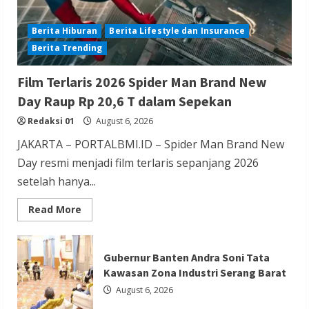
Berita Hiburan
Berita Lifestyle dan Insurance
Berita Trending
Berita Agama
Berita Nasional
Berita TNI/POLRI
Berita Trending
Film Terlaris 2026 Spider Man Brand New
Kapolres Tangsel Hadiri Perayaan HUT
Day Raup Rp 20,6 T dalam Sepekan
Vihara Boen Hay Bio, Perkuat Sinergitas
Redaksi 01
August 6, 2026
TNI-POLRI dengan Tokoh Agama
JAKARTA – PORTALBMI.ID – Spider Man Brand New
Redaksi 01
August 6, 2026
Day resmi menjadi film terlaris sepanjang 2026
setelah hanya...
Read
Read More
more
about
Film
Berita Agama
Berita Nasional
Terlaris
Gubernur Banten Andra Soni Tata
2026
Berita Sosial dan Budaya
Berita Trending
Spider
Kawasan Zona Industri Serang Barat
Man
PGPTS Ramaikan Perayaan HUT Vihara
Brand
August 6, 2026
New
Boen Hay Bio dengan Menampilkan
Day