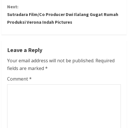
n
Next:
Sutradara Film/Co Producer Dwi Ilalang Gugat Rumah
t
Produksi Verona Indah Pictures
i
n
Leave a Reply
u
Your email address will not be published.
Required
e
fields are marked
*
R
Comment
*
e
a
d
i