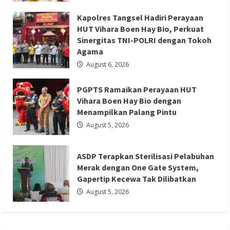
Raup
Palang Pintu
Rp
Kapolres Tangsel Hadiri Perayaan
20,6
T
Redaksi 01
August 5, 2026
HUT Vihara Boen Hay Bio, Perkuat
dalam
Sinergitas TNI-POLRI dengan Tokoh
Sepekan
Agama
August 6, 2026
PGPTS Ramaikan Perayaan HUT
Berita Ekonomi dan Bisnis
Berita Nasional
Vihara Boen Hay Bio dengan
Berita Trending
Menampilkan Palang Pintu
ASDP Terapkan Sterilisasi Pelabuhan
August 5, 2026
Merak dengan One Gate System,
Gapertip Kecewa Tak Dilibatkan
ASDP Terapkan Sterilisasi Pelabuhan
Redaksi 01
August 5, 2026
Merak dengan One Gate System,
Gapertip Kecewa Tak Dilibatkan
August 5, 2026