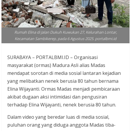
Rumah Elina di Jalan Dukuh Kuwukan 27, Kelurahan Lontar,
Kecamatan Sambikerep, pada 6 Agustus 2025. portalbmi.id
SURABAYA – PORTALBMI.ID – Organisasi
masyarakat (ormas) Madura Asli alias Madas
mendapat sorotan di media sosial lantaran kejadian
yang melibatkan nenek berusia 80 tahun bernama
Elina Wijayanti. Ormas Madas menjadi pembicaraan
akibat dugaan aksi intimidasi dan pengusiran
terhadap Elina Wijayanti, nenek berusia 80 tahun.
Dalam video yang beredar luas di media sosial,
puluhan orang yang diduga anggota Madas tiba-