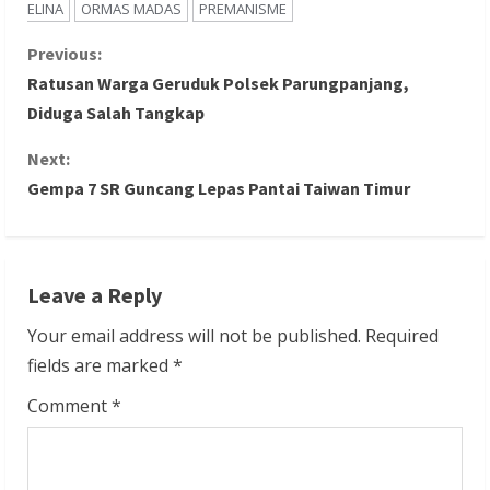
ELINA
ORMAS MADAS
PREMANISME
C
Previous:
Ratusan Warga Geruduk Polsek Parungpanjang,
o
Diduga Salah Tangkap
n
Next:
Gempa 7 SR Guncang Lepas Pantai Taiwan Timur
t
i
n
Leave a Reply
u
Your email address will not be published.
Required
fields are marked
*
e
Comment
*
R
e