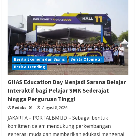
Serikat Usul Perlindungan Kerja ABK
Migran Saat Taifun dalam Forum FA di
Kaohsiung
Redaksi 01
August 8, 2026
Berita Ekonomi dan Bisnis
Berita Otomotif
Berita Trending
Berita Mancanegara
Berita Sosial dan Budaya
GIIAS Education Day Menjadi Sarana Belajar
Berita Trending
Interaktif bagi Pelajar SMK Sederajat
Pengacara Didakwa karena Tipu Tzu Chi
hingga Perguruan Tinggi
dengan Skema Pengadaan Vaksin Palsu
Redaksi 01
August 8, 2026
Redaksi 01
August 8, 2026
JAKARTA – PORTALBMI.ID – Sebagai bentuk
komitmen dalam mendukung perkembangan
generasi muda dan memberikan edukasi mengenai