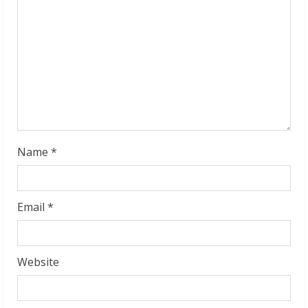
a
d
i
n
g
Name
*
Email
*
Website