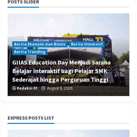
POSTS SLIDER
Berita Ekonomi dan Bisnis
Berita Otomotif
Berita Trending
GIIAS Education Day Menjadi Sarana
Belajar Interaktif bagi Pelajar SMK
Sederajat hingga Perguruan Tinggi
Redaksi 01
August 8, 2026
EXPRESS POSTS LIST
Berita Ekonomi dan Bisnis
Berita Mancanegara
Berita Terbaru