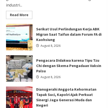
industri...
Berita Nasional
Berita Sosial dan Budaya
Read
Read More
more
Berita TNI/POLRI
about
GIIAS
Dianugerahi Anggota Kehormatan Tapak
Education
Serikat Usul Perlindungan Kerja ABK
Day
Migran Saat Taifun dalam Forum FA di
Suci, Kapolri Ajak Perkuat Sinergi Jaga
Menjadi
Sarana
Kaohsiung
Generasi Muda dan Negeri
Belajar
Interaktif
August 8, 2026
bagi
Redaksi 01
August 8, 2026
Pelajar
SMK
Sederajat
Pengacara Didakwa karena Tipu Tzu
hingga
Perguruan
Chi dengan Skema Pengadaan Vaksin
Tinggi
Palsu
August 8, 2026
Berita Nasional
Berita Pendidikan
Berita TNI/POLRI
Dianugerahi Anggota Kehormatan
Kapolres Kebumen Bagikan
Tapak Suci, Kapolri Ajak Perkuat
Perlengkapan Sekolah untuk 15 Siswa di
Sinergi Jaga Generasi Muda dan
Negeri
Sempor