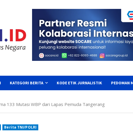
I
KATEGORI BERITA
KODE ETIK JURNALISTIK
PEDOMAN M
rima 133 Mutasi WBP dari Lapas Pemuda Tangerang
Berita TNI/POLRI