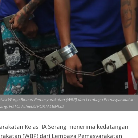
utasi Warga Binaan Pemasyarakatan (WBP) dari Lembaga Pemasyarakatan
rang. FOTO: Achie06/PORTALBMI.ID
rakatan Kelas IIA Serang menerima kedatangan
arakatan (WBP) dari Lembaga Pemasyarakatan