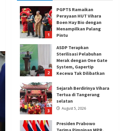
PGPTS Ramaikan
Perayaan HUT Vihara
Boen Hay Bio dengan
Menampilkan Palang
1
Pintu
August 5, 2026
ASDP Terapkan
Sterilisasi Pelabuhan
Merak dengan One Gate
System, Gapertip
2
Kecewa Tak Dilibatkan
August 5, 2026
Sejarah Berdirinya Vihara
Tertua di Tangerang
selatan
August 5, 2026
3
Presiden Prabowo
Terima Pimpinan MPR,