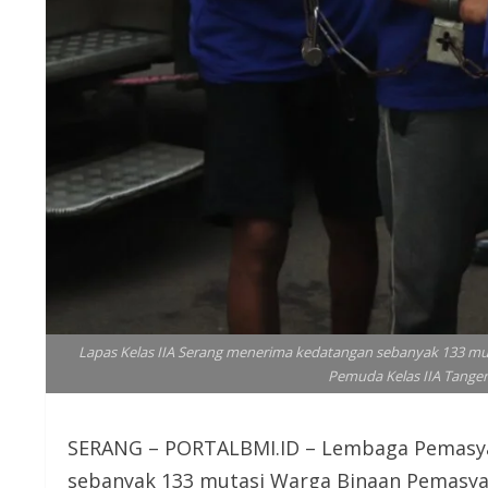
Lapas Kelas IIA Serang menerima kedatangan sebanyak 133 m
Pemuda Kelas IIA Tange
SERANG – PORTALBMI.ID – Lembaga Pemasya
sebanyak 133 mutasi Warga Binaan Pemasy