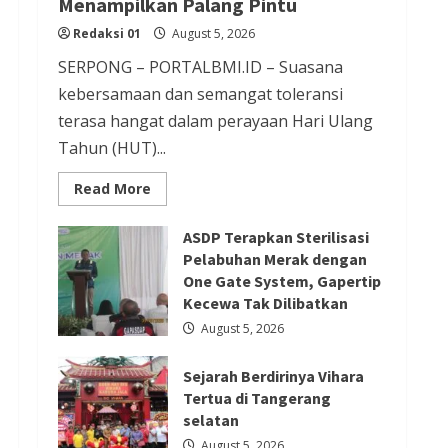
Menampilkan Palang Pintu
Redaksi 01
August 5, 2026
Redaksi 01
August 5, 2026
Berita Nasional
Berita Politik
SERPONG – PORTALBMI.ID – Suasana
Berita Terbaru
kebersamaan dan semangat toleransi
Presiden Prabowo Terima
terasa hangat dalam perayaan Hari Ulang
Tahun (HUT)...
Pimpinan MPR, Bahas Sidang
Tahunan MPR dan Pokok-Pokok
Read
Read More
more
Haluan Negara
about
PGPTS
Redaksi 01
August 4, 2026
ASDP Terapkan Sterilisasi
Ramaikan
Perayaan
Pelabuhan Merak dengan
HUT
One Gate System, Gapertip
Vihara
Boen
Kecewa Tak Dilibatkan
Berita Ekonomi dan Bisnis
Hay
Bio
August 5, 2026
Berita Nasional
Berita Terbaru
dengan
Menampilkan
Perubahan Logo Bank Banten,
Palang
Sejarah Berdirinya Vihara
Pintu
Transformasi Berkelanjutan
Tertua di Tangerang
selatan
Dengan Semangat Perubahan
August 5, 2026