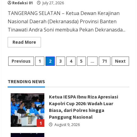
Redaksi 01
July 27, 2026
TANGERANG SELATAN – Ketua Dewan Kerajinan
Nasional Daerah (Dekranasda) Provinsi Banten
Tinawati Andra Soni membuka Pekan Dekranasda...
Read
Read More
more
about
Tinawati
Andra
Posts
Previous
1
2
3
4
5
…
71
Next
Soni
Buka
Pekan
pagination
Dekranasda
Kota
TRENDING NEWS
Tangsel
2026
Ketua IESPA Ibnu Riza Apresiasi
Kapolri Cup 2026: Wadah Luar
Biasa, dari Polres hingga
Panggung Nasional
1
August 9, 2026