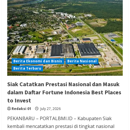
di
Sawarna,
Bimbim
Homestay
Solusinya
Berita Ekonomi dan Bisnis
Berita Nasional
Berita Terbaru
Siak Catatkan Prestasi Nasional dan Masuk
dalam Daftar Fortune Indonesia Best Places
to Invest
Redaksi 01
July 27, 2026
PEKANBARU – PORTALBMI.ID – Kabupaten Siak
kembali mencatatkan prestasi di tingkat nasional