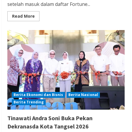
setelah masuk dalam daftar Fortune...
Read
Read More
more
about
Siak
Catatkan
Prestasi
Nasional
dan
Masuk
dalam
Daftar
Fortune
Indonesia
Best
Places
to
Invest
Berita Ekonomi dan Bisnis
Berita Nasional
Berita Trending
Tinawati Andra Soni Buka Pekan
Dekranasda Kota Tangsel 2026