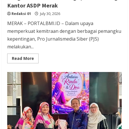
Kantor ASDP Merak
Redaksi 01
July 30, 2026
MERAK – PORTALBMI.ID – Dalam upaya
memperkuat kemitraan dengan berbagai pemangku
kepentingan, Pro Jurnalismedia Siber (PJS)
melakukan...
Read
Read More
more
about
Bangun
Kemitraan
Strategis,
PJS
Sambangi
Kantor
ASDP
Merak