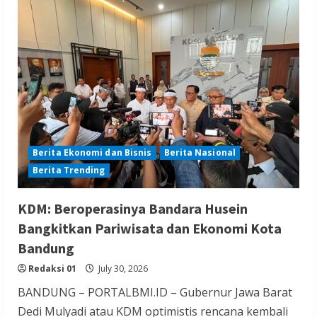
Bakal
Dibangun
di
Bekasi,
Depok
hingga
Bogor
Usai
Legok
Nangka
Berita Ekonomi dan Bisnis
Berita Nasional
Berita Trending
KDM: Beroperasinya Bandara Husein
Bangkitkan Pariwisata dan Ekonomi Kota
Bandung
Redaksi 01
July 30, 2026
BANDUNG – PORTALBMI.ID – Gubernur Jawa Barat
Dedi Mulyadi atau KDM optimistis rencana kembali