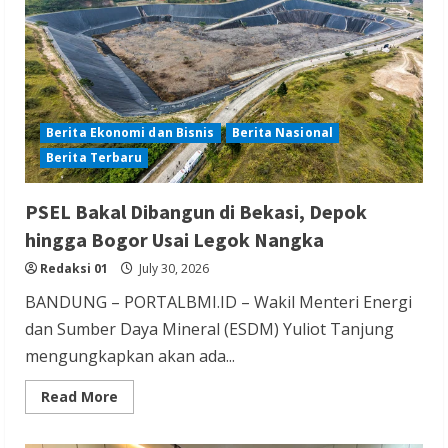
Talkshow
Kesehatan
Mental
dan
Buku
Antologi
Berita Ekonomi dan Bisnis
Berita Nasional
Berita Terbaru
PSEL Bakal Dibangun di Bekasi, Depok
hingga Bogor Usai Legok Nangka
Redaksi 01
July 30, 2026
BANDUNG – PORTALBMI.ID – Wakil Menteri Energi
dan Sumber Daya Mineral (ESDM) Yuliot Tanjung
mengungkapkan akan ada...
Read
Read More
more
about
PSEL