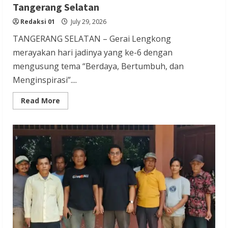
Tangerang Selatan
Redaksi 01
July 29, 2026
TANGERANG SELATAN – Gerai Lengkong
merayakan hari jadinya yang ke-6 dengan
mengusung tema “Berdaya, Bertumbuh, dan
Menginspirasi”....
Read
Read More
more
about
HUT
Ke-
6
Gerai
Lengkong
Berdaya,
Bertumbuh,
dan
Menginspirasi
UMKM
Tangerang
Selatan