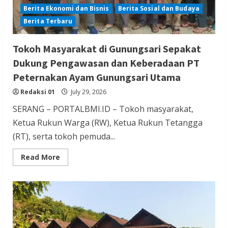
Berita Ekonomi dan Bisnis
Berita Sosial dan Budaya
Berita Terbaru
Tokoh Masyarakat di Gunungsari Sepakat
Dukung Pengawasan dan Keberadaan PT
Peternakan Ayam Gunungsari Utama
Redaksi 01
July 29, 2026
SERANG – PORTALBMI.ID – Tokoh masyarakat,
Ketua Rukun Warga (RW), Ketua Rukun Tetangga
(RT), serta tokoh pemuda...
Read
Read More
more
about
Tokoh
Masyarakat
di
Gunungsari
Sepakat
Dukung
Pengawasan
dan