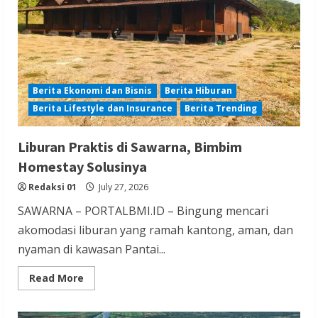
Keberadaan
PT
Peternakan
Ayam
Gunungsari
Utama
Berita Ekonomi dan Bisnis
Berita Hiburan
Berita Lifestyle dan Insurance
Berita Trending
Liburan Praktis di Sawarna, Bimbim
Homestay Solusinya
Redaksi 01
July 27, 2026
SAWARNA – PORTALBMI.ID – Bingung mencari
akomodasi liburan yang ramah kantong, aman, dan
nyaman di kawasan Pantai...
Read
Read More
more
about
Liburan
Praktis