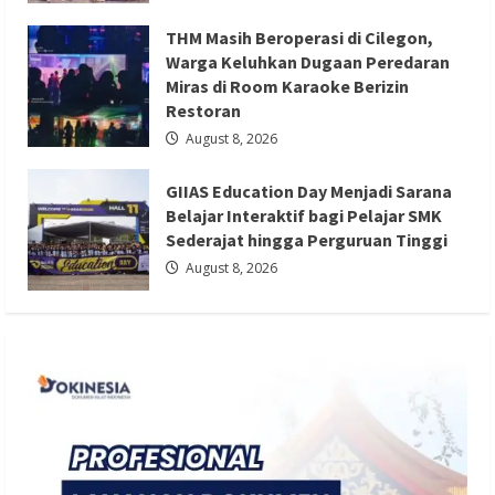
Berita Ekonomi dan Bisnis
Berita Otomotif
THM Masih Beroperasi di Cilegon,
Berita Trending
Warga Keluhkan Dugaan Peredaran
GIIAS Education Day Menjadi Sarana
Miras di Room Karaoke Berizin
Restoran
Belajar Interaktif bagi Pelajar SMK
August 8, 2026
Sederajat hingga Perguruan Tinggi
Redaksi 01
August 8, 2026
GIIAS Education Day Menjadi Sarana
Belajar Interaktif bagi Pelajar SMK
Sederajat hingga Perguruan Tinggi
August 8, 2026