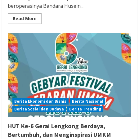
beroperasinya Bandara Husein...
Read
Read More
more
about
KDM:
Beroperasinya
Bandara
Husein
Bangkitkan
Pariwisata
dan
Ekonomi
Kota
Bandung
Berita Ekonomi dan Bisnis
Berita Nasional
Berita Sosial dan Budaya
Berita Trending
HUT Ke-6 Gerai Lengkong Berdaya,
Bertumbuh, dan Menginspirasi UMKM