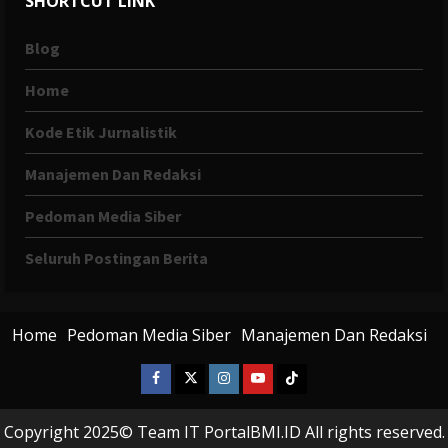
SHORTCUT LINK
Blog
Home
Kode Etik Jurnalistik
Manajemen Dan Redaksi
Pedoman Media Siber
Seluruh Postingan Berita
Home
Pedoman Media Siber
Manajemen Dan Redaksi
Facebook
X
Instagram
Youtube
Tiktok
Twitter
Copyright 2025© Team IT PortalBMI.ID All rights reserved.