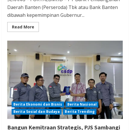
Daerah Banten (Perseroda) Tbk atau Bank Banten
dibawah kepemimpinan Gubernur...
Read
Read More
more
about
Di
Bawah
Kepemimpinan
Gubernur
Andra
Soni,
Bank
Banten
Tumbuh
Melesat,
Kuat,
Hebat
Berita Ekonomi dan Bisnis
Berita Nasional
Berita Sosial dan Budaya
Berita Trending
Bangun Kemitraan Strategis, PJS Sambangi