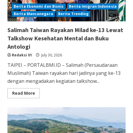
Berita Ekonomi dan Bisnis
Berita Imigran Indonesia
Berita Mancanegara
Berita Trending
Salimah Taiwan Rayakan Milad ke-13 Lewat
Talkshow Kesehatan Mental dan Buku
Antologi
Redaksi 01
July 30, 2026
TAIPEI – PORTALBMI.ID – Salimah (Persaudaraan
Muslimah) Taiwan rayakan hari jadinya yang ke-13
dengan mengadakan kegiatan talkshow...
Read
Read More
more
about
Salimah
Taiwan
Rayakan
Milad
ke-
13
Lewat