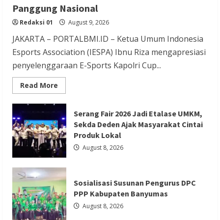
Sosialisasi Susunan Pengurus DPC PPP
Panggung Nasional
Kabupaten Banyumas
Redaksi 01
August 9, 2026
Redaksi 01
August 8, 2026
JAKARTA – PORTALBMI.ID – Ketua Umum Indonesia
Esports Association (IESPA) Ibnu Riza mengapresiasi
penyelenggaraan E-Sports Kapolri Cup...
Read
Read More
more
Berita Hiburan
Berita Lifestyle dan Insurance
about
Ketua
Berita Terbaru
IESPA
Serang Fair 2026 Jadi Etalase UMKM,
Ibnu
Sekda Deden Ajak Masyarakat Cintai
THM Masih Beroperasi di Cilegon, Warga
Riza
Apresiasi
Produk Lokal
Keluhkan Dugaan Peredaran Miras di
Kapolri
Cup
August 8, 2026
Room Karaoke Berizin Restoran
2026:
Wadah
Luar
Redaksi 01
August 8, 2026
Biasa,
dari
Sosialisasi Susunan Pengurus DPC
Polres
PPP Kabupaten Banyumas
hingga
Panggung
August 8, 2026
Nasional