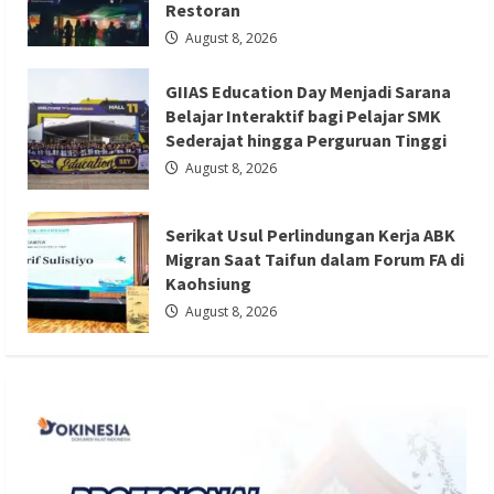
Restoran
August 8, 2026
GIIAS Education Day Menjadi Sarana
Berita Ekonomi dan Bisnis
Berita Mancanegara
Belajar Interaktif bagi Pelajar SMK
Berita Terbaru
Sederajat hingga Perguruan Tinggi
Serikat Usul Perlindungan Kerja ABK
August 8, 2026
Migran Saat Taifun dalam Forum FA di
Kaohsiung
Serikat Usul Perlindungan Kerja ABK
Redaksi 01
August 8, 2026
Migran Saat Taifun dalam Forum FA di
Kaohsiung
August 8, 2026