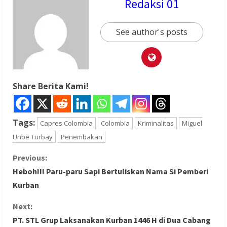
Redaksi 01
See author's posts
Share Berita Kami!
Tags:
Capres Colombia
Colombia
Kriminalitas
Miguel
Uribe Turbay
Penembakan
C
Previous:
Heboh!!! Paru-paru Sapi Bertuliskan Nama Si Pemberi
o
Kurban
n
Next:
PT. STL Grup Laksanakan Kurban 1446 H di Dua Cabang
t