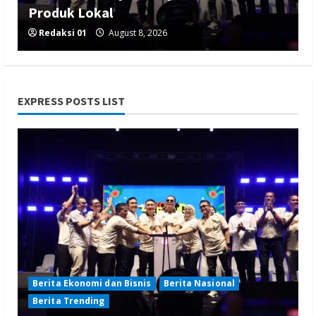
Produk Lokal
Redaksi 01
August 8, 2026
EXPRESS POSTS LIST
Berita Nasional
Berita Politik
Berita Terbaru
Sosialisasi Susunan Pengurus DPC PPP
Kabupaten Banyumas
Redaksi 01
August 8, 2026
Berita Ekonomi dan Bisnis
Berita Nasional
Berita Trending
Berita Hiburan
Berita Lifestyle dan Insurance