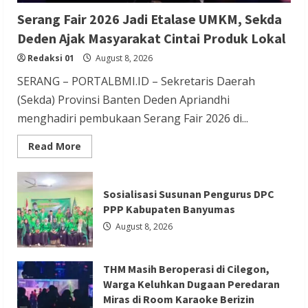
Berita Terbaru
Serang Fair 2026 Jadi Etalase UMKM, Sekda
THM Masih Beroperasi di Cilegon, Warga
Deden Ajak Masyarakat Cintai Produk Lokal
Keluhkan Dugaan Peredaran Miras di
Redaksi 01
August 8, 2026
Room Karaoke Berizin Restoran
SERANG – PORTALBMI.ID – Sekretaris Daerah
Redaksi 01
August 8, 2026
(Sekda) Provinsi Banten Deden Apriandhi
menghadiri pembukaan Serang Fair 2026 di...
Read
Read More
more
about
Serang
Berita Ekonomi dan Bisnis
Berita Otomotif
Fair
Sosialisasi Susunan Pengurus DPC
2026
Berita Trending
Jadi
PPP Kabupaten Banyumas
Etalase
GIIAS Education Day Menjadi Sarana
UMKM,
August 8, 2026
Sekda
Belajar Interaktif bagi Pelajar SMK
Deden
Ajak
Sederajat hingga Perguruan Tinggi
Masyarakat
THM Masih Beroperasi di Cilegon,
Cintai
Produk
Redaksi 01
August 8, 2026
Warga Keluhkan Dugaan Peredaran
Lokal
Miras di Room Karaoke Berizin