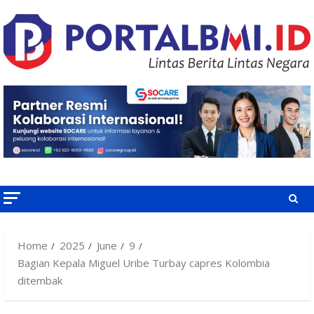
Skip
to
content
Home
2025
June
9
Bagian Kepala Miguel Uribe Turbay capres Kolombia
ditembak