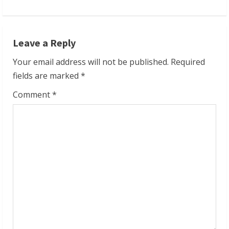
i
n
Leave a Reply
u
Your email address will not be published.
Required
fields are marked
*
e
Comment
*
R
e
a
d
i
n