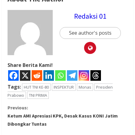
Redaksi 01
See author's posts
Share Berita Kami!
Tags:
HUT TNI KE-80
INSPEKTUR
Monas
Presiden
Prabowo
TNI PRIMA
C
Previous:
Ketum AMI Apresiasi KPK, Desak Kasus KONI Jatim
o
Dibongkar Tuntas
n