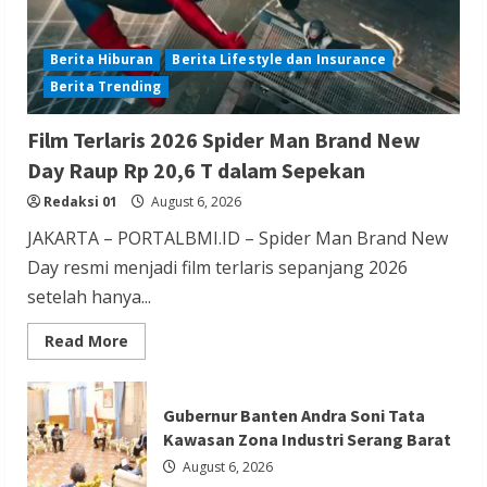
Berita Hiburan
Berita Lifestyle dan Insurance
Berita Trending
Berita Agama
Berita Nasional
Berita TNI/POLRI
Berita Trending
Film Terlaris 2026 Spider Man Brand New
Kapolres Tangsel Hadiri Perayaan HUT
Day Raup Rp 20,6 T dalam Sepekan
Vihara Boen Hay Bio, Perkuat Sinergitas
Redaksi 01
August 6, 2026
TNI-POLRI dengan Tokoh Agama
JAKARTA – PORTALBMI.ID – Spider Man Brand New
Redaksi 01
August 6, 2026
Day resmi menjadi film terlaris sepanjang 2026
setelah hanya...
Read
Read More
more
about
Film
Berita Agama
Berita Nasional
Terlaris
Gubernur Banten Andra Soni Tata
2026
Berita Sosial dan Budaya
Berita Trending
Spider
Kawasan Zona Industri Serang Barat
Man
PGPTS Ramaikan Perayaan HUT Vihara
Brand
August 6, 2026
New