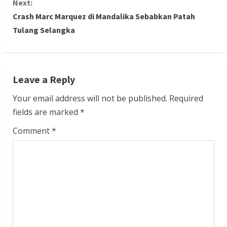
Next:
Crash Marc Marquez di Mandalika Sebabkan Patah
t
Tulang Selangka
i
n
Leave a Reply
u
Your email address will not be published.
Required
e
fields are marked
*
R
Comment
*
e
a
d
i