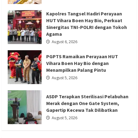
Boen Hay Bio dengan Menampilkan
Day
Raup
Palang Pintu
Rp
Kapolres Tangsel Hadiri Perayaan
20,6
T
Redaksi 01
August 5, 2026
HUT Vihara Boen Hay Bio, Perkuat
dalam
Sinergitas TNI-POLRI dengan Tokoh
Sepekan
Agama
August 6, 2026
PGPTS Ramaikan Perayaan HUT
Berita Ekonomi dan Bisnis
Berita Nasional
Vihara Boen Hay Bio dengan
Berita Trending
Menampilkan Palang Pintu
ASDP Terapkan Sterilisasi Pelabuhan
August 5, 2026
Merak dengan One Gate System,
Gapertip Kecewa Tak Dilibatkan
ASDP Terapkan Sterilisasi Pelabuhan
Redaksi 01
August 5, 2026
Merak dengan One Gate System,
Gapertip Kecewa Tak Dilibatkan
August 5, 2026