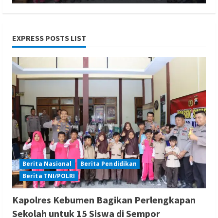
EXPRESS POSTS LIST
Berita Hukum dan Kriminalitas
Berita Nasional
Berita TNI/POLRI
Penanganan Kasus Penganiayaan yang
Mengakibatkan Korban Meninggal di
Tarogong Kidul
Redaksi 01
August 7, 2026
Berita Nasional
Berita Pendidikan
Berita TNI/POLRI
Berita Hiburan
Berita Lifestyle dan Insurance
Kapolres Kebumen Bagikan Perlengkapan
Berita Trending
Sekolah untuk 15 Siswa di Sempor