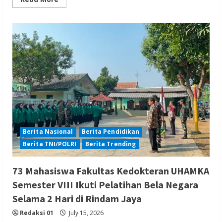
more
about
Gamelan
Bali
hadir
di
Taipei
Children’s
Arts
Festival
Berita Nasional
Berita Pendidikan
Berita TNI/POLRI
Berita Trending
73 Mahasiswa Fakultas Kedokteran UHAMKA
Semester VIII Ikuti Pelatihan Bela Negara
Selama 2 Hari di Rindam Jaya
Redaksi 01
July 15, 2026