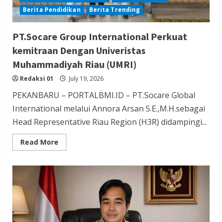
Berita Pendidikan
Berita Trending
PT.Socare Group International Perkuat
kemitraan Dengan Univeristas
Muhammadiyah Riau (UMRI)
Redaksi 01
July 19, 2026
PEKANBARU – PORTALBMI.ID – PT.Socare Global
International melalui Annora Arsan S.E.,M.H.sebagai
Head Representative Riau Region (H3R) didampingi...
Read
Read More
more
about
PT.Socare
Group
International
Perkuat
kemitraan
Dengan
Univeristas
Muhammadiyah
Riau