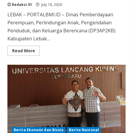
Redaksi 01
July 18, 2026
LEBAK – PORTALBMI.ID – Dinas Pemberdayaan
Perempuan, Perlindungan Anak, Pengendalian
Penduduk, dan Keluarga Berencana (DP3AP2KB)
Kabupaten Lebak...
Read
Read More
more
about
DP3AP2KB
Lebak
dan
APJI
Banten
Tuntaskan
Roadshow
Edukasi
Pencegahan
Stunting
di
28
Kecamatan
Berita Ekonomi dan Bisnis
Berita Nasional