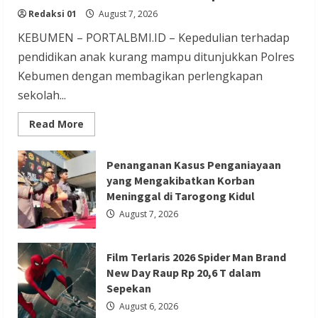
Film Terlaris 2026 Spider Man Brand New
Redaksi 01
August 7, 2026
Day Raup Rp 20,6 T dalam Sepekan
KEBUMEN – PORTALBMI.ID – Kepedulian terhadap
Redaksi 01
August 6, 2026
pendidikan anak kurang mampu ditunjukkan Polres
Kebumen dengan membagikan perlengkapan
sekolah...
Read
Read More
more
about
Kapolres
Berita Ekonomi dan Bisnis
Berita Nasional
Kebumen
Penanganan Kasus Penganiayaan
Bagikan
Berita Terbaru
yang Mengakibatkan Korban
Perlengkapan
Sekolah
Meninggal di Tarogong Kidul
Gubernur Banten Andra Soni Tata
untuk
15
August 7, 2026
Kawasan Zona Industri Serang Barat
Siswa
di
Sempor
Redaksi 01
August 6, 2026
Film Terlaris 2026 Spider Man Brand
New Day Raup Rp 20,6 T dalam
Sepekan
August 6, 2026