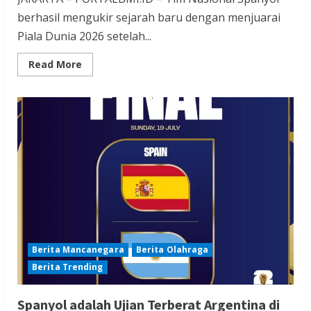
berhasil mengukir sejarah baru dengan menjuarai
Piala Dunia 2026 setelah...
Read
Read More
more
about
Spanyol
Juarai
Piala
Dunia
2026
Setelah
Taklukan
Argentina
1-
0
di
Final
Secara
Dramatis
Berita Mancanegara
Berita Olahraga
Berita Trending
Spanyol adalah Ujian Terberat Argentina di