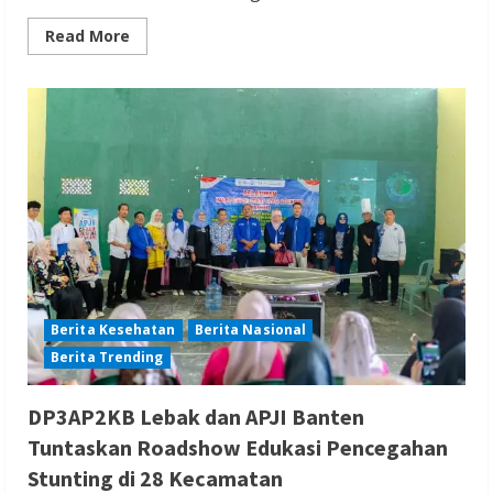
Read
Read More
more
about
Presiden
Prabowo
Hadiri
Panen
Raya
Serentak
Bareng
TNI
di
Malang
Berita Kesehatan
Berita Nasional
Berita Trending
DP3AP2KB Lebak dan APJI Banten
Tuntaskan Roadshow Edukasi Pencegahan
Stunting di 28 Kecamatan