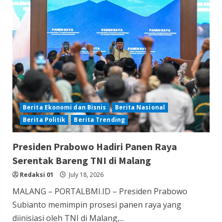
Sambas
Dukung
Kejari
Usut
Tuntas
Dugaan
Pengadaan
Buku
Rp.4
Miliar
Disdik
Sambas
Tahun
Anggaran
2025
Berita Ekonomi dan Bisnis
Berita Nasional
Berita Politik
Berita Trending
Presiden Prabowo Hadiri Panen Raya
Serentak Bareng TNI di Malang
Redaksi 01
July 18, 2026
MALANG – PORTALBMI.ID – Presiden Prabowo
Subianto memimpin prosesi panen raya yang
diinisiasi oleh TNI di Malang,...