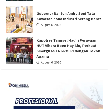
Berita Agama
Berita Nasional
Berita TNI/POLRI
Berita Trending
Gubernur Banten Andra Soni Tata
Kawasan Zona Industri Serang Barat
Kapolres Tangsel Hadiri Perayaan HUT
August 6, 2026
Vihara Boen Hay Bio, Perkuat Sinergitas
TNI-POLRI dengan Tokoh Agama
Kapolres Tangsel Hadiri Perayaan
Redaksi 01
August 6, 2026
HUT Vihara Boen Hay Bio, Perkuat
Sinergitas TNI-POLRI dengan Tokoh
Agama
August 6, 2026