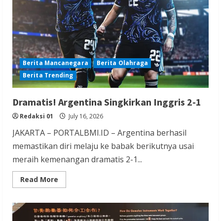
Riau
Berita Mancanegara
Berita Olahraga
Berita Trending
Dramatis! Argentina Singkirkan Inggris 2-1
Redaksi 01
July 16, 2026
JAKARTA – PORTALBMI.ID – Argentina berhasil
memastikan diri melaju ke babak berikutnya usai
meraih kemenangan dramatis 2-1...
Read
Read More
more
about
Dramatis!
Argentina
Singkirkan
Inggris