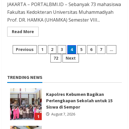
JAKARTA – PORTALBMI.ID – Sebanyak 73 mahasiswa
Fakultas Kedokteran Universitas Muhammadiyah
Prof. DR. HAMKA (UHAMKA) Semester VIII...
Read
Read More
more
about
73
Mahasiswa
Posts
Previous
1
2
3
4
5
6
7
…
Fakultas
Kedokteran
72
Next
UHAMKA
pagination
Semester
VIII
Ikuti
Pelatihan
TRENDING NEWS
Bela
Negara
Selama
2
Kapolres Kebumen Bagikan
Hari
di
Perlengkapan Sekolah untuk 15
Rindam
Siswa di Sempor
Jaya
August 7, 2026
1