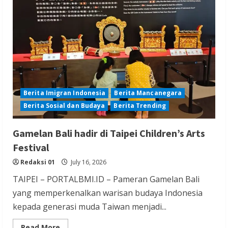
2-
1
Berita Imigran Indonesia
Berita Mancanegara
Berita Sosial dan Budaya
Berita Trending
Gamelan Bali hadir di Taipei Children’s Arts
Festival
Redaksi 01
July 16, 2026
TAIPEI – PORTALBMI.ID – Pameran Gamelan Bali
yang memperkenalkan warisan budaya Indonesia
kepada generasi muda Taiwan menjadi...
Read
Read More