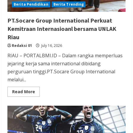
Berita Pendidikan
Berita Trending
PT.Socare Group International Perkuat
Kemitraan Internasioanl bersama UNLAK
Riau
Redaksi 01
July 16, 2026
RIAU – PORTALBMI.ID – Dalam rangka memperluas
jejaring kerja sama international dibidang
perguruan tinggi.PT.Socare Group International
melalui...
Read
Read More
more
about
PT.Socare
Group
International
Perkuat
Kemitraan
Internasioanl
bersama
UNLAK