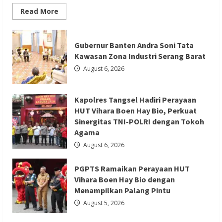
Read
Read More
more
about
Film
Berita Agama
Berita Nasional
Terlaris
Gubernur Banten Andra Soni Tata
2026
Berita Sosial dan Budaya
Berita Trending
Spider
Kawasan Zona Industri Serang Barat
Man
PGPTS Ramaikan Perayaan HUT Vihara
Brand
August 6, 2026
New
Boen Hay Bio dengan Menampilkan
Day
Raup
Palang Pintu
Rp
Kapolres Tangsel Hadiri Perayaan
20,6
T
Redaksi 01
August 5, 2026
HUT Vihara Boen Hay Bio, Perkuat
dalam
Sinergitas TNI-POLRI dengan Tokoh
Sepekan
Agama
August 6, 2026
PGPTS Ramaikan Perayaan HUT
Berita Ekonomi dan Bisnis
Berita Nasional
Vihara Boen Hay Bio dengan
Berita Trending
Menampilkan Palang Pintu
ASDP Terapkan Sterilisasi Pelabuhan
August 5, 2026
Merak dengan One Gate System,