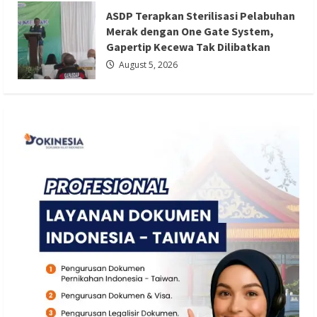
Gapertip Kecewa Tak Dilibatkan
ASDP Terapkan Sterilisasi Pelabuhan
Redaksi 01
August 5, 2026
Merak dengan One Gate System,
Gapertip Kecewa Tak Dilibatkan
August 5, 2026