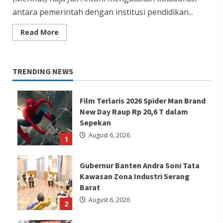
antara pemerintah dengan institusi pendidikan...
Read
Read More
more
about
Sinergitas
Dan
Kolaborasi
TRENDING NEWS
Pemerintah-
Akademisi
Atasi
Persoalan
Film Terlaris 2026 Spider Man Brand
Kehutanan
New Day Raup Rp 20,6 T dalam
Sepekan
August 6, 2026
1
Gubernur Banten Andra Soni Tata
Kawasan Zona Industri Serang
Barat
August 6, 2026
2