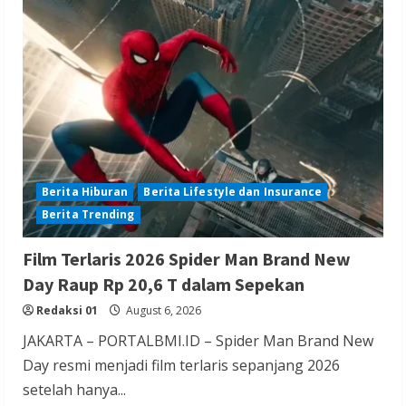
Berita Ekonomi dan Bisnis
Berita Nasional
Berita Terbaru
Gubernur Banten Andra Soni Tata
Kawasan Zona Industri Serang Barat
Redaksi 01
August 6, 2026
Berita Hiburan
Berita Lifestyle dan Insurance
Berita Trending
Berita Agama
Berita Nasional
Berita TNI/POLRI
Berita Trending
Film Terlaris 2026 Spider Man Brand New
Kapolres Tangsel Hadiri Perayaan HUT
Day Raup Rp 20,6 T dalam Sepekan
Vihara Boen Hay Bio, Perkuat Sinergitas
Redaksi 01
August 6, 2026
TNI-POLRI dengan Tokoh Agama
JAKARTA – PORTALBMI.ID – Spider Man Brand New
Redaksi 01
August 6, 2026
Day resmi menjadi film terlaris sepanjang 2026
setelah hanya...