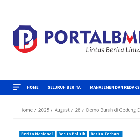
Skip
to
content
HOME
SELURUH BERITA
MANAJEMEN DAN REDAKS
Home
2025
August
28
Demo Buruh di Gedung D
Berita Nasional
Berita Politik
Berita Terbaru