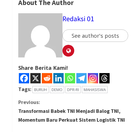
About The Author
Redaksi 01
See author's posts
Share Berita Kami!
Tags:
BURUH
DEMO
DPR-RI
MAHASISWA
C
Previous:
Transformasi Babek TNI Menjadi Balog TNI,
o
Momentum Baru Perkuat Sistem Logistik TNI
n