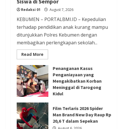
Siswa di Sempor
Redaksi 01
August 6, 2026
Redaksi 01
August 7, 2026
KEBUMEN – PORTALBMI.ID – Kepedulian
Berita Ekonomi dan Bisnis
terhadap pendidikan anak kurang mampu
Berita Nasional
Berita Terbaru
ditunjukkan Polres Kebumen dengan
membagikan perlengkapan sekolah...
Gubernur Banten Andra Soni Tata
Kawasan Zona Industri Serang
Read
Read More
more
Barat
about
Kapolres
Redaksi 01
August 6, 2026
Penanganan Kasus
Kebumen
Bagikan
Penganiayaan yang
Perlengkapan
Mengakibatkan Korban
Berita Agama
Berita Nasional
Sekolah
untuk
Meninggal di Tarogong
Berita TNI/POLRI
Berita Trending
15
Kidul
Siswa
Kapolres Tangsel Hadiri
di
August 7, 2026
Sempor
Perayaan HUT Vihara Boen Hay
Film Terlaris 2026 Spider
Bio, Perkuat Sinergitas TNI-
Man Brand New Day Raup Rp
20,6 T dalam Sepekan
POLRI dengan Tokoh Agama
August 6, 2026